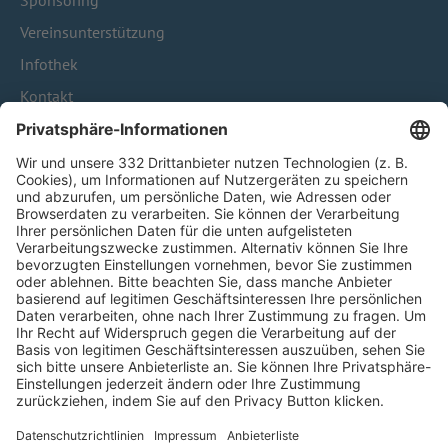
Sponsoring
Vereinsunterstützung
Infothek
Kontakt
HÄUFIG BESUCHTE SEITEN
Pässe und Vereinswechsel
Trainerausbildung
Schulungsangebot Vereinsmitarbeiter
BFV-Geschäftsstellen
Trainerbörse
Login SpielPlus
FOLGE DEM BFV