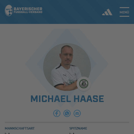
MENÜ
Jetzt einloggen
ERGEBNISSE & WETTBEWERBE
NEUIGKEITEN
SPIELBETRIEB & VERBANDSLEBEN
MICHAEL HAASE
AUSBILDUNG & FÖRDERUNG
DER VERBAND
MANNSCHAFTSART
SPITZNAME