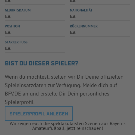
k.A.
k.A.
INFOTHEK
SPIELPLUS
GEBURTSDATUM
NATIONALITÄT
k.A.
k.A.
POSITION
RÜCKENNUMMER
k.A.
k.A.
STARKER FUSS
k.A.
BIST DU DIESER SPIELER?
Wenn du möchtest, stellen wir Dir Deine offiziellen
Spieleinsatzdaten zur Verfügung. Melde dich auf
BFV.DE an und erstelle Dir Dein persönliches
Spielerprofil.
SPIELERPROFIL ANLEGEN
Wir zeigen euch die spektakulärsten Szenen aus Bayerns
Amateurfußball, jetzt reinschauen!