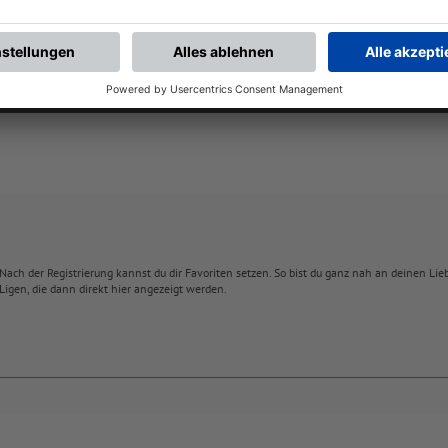
BONNIERE DEN BFV-WHATSAPP-KANAL!
Nach der Registrierung kannst du dir Favoriten setzen. So bist du ganz nah an deinen Li
Ligen, die dann direkt hier angezeigt werden.