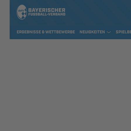
ERGEBNISSE & WETTBEWERBE
NEUIGKEITEN
SPIELB