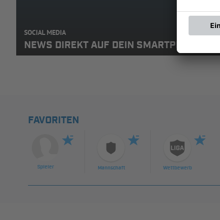
SOCIAL MEDIA
NEWS DIREKT AUF DEIN SMARTPHONE: A
FAVORITEN
Spieler
Mannschaft
Wettbewerb