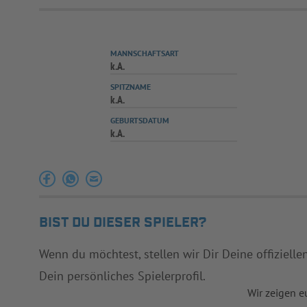
MANNSCHAFTSART
k.A.
SPITZNAME
k.A.
GEBURTSDATUM
k.A.
BIST DU DIESER SPIELER?
Wenn du möchtest, stellen wir Dir Deine offizielle
Dein persönliches Spielerprofil.
Wir zeigen e