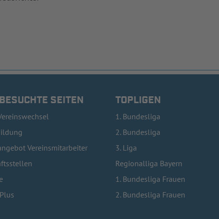
 BESUCHTE SEITEN
TOPLIGEN
Vereinswechsel
1. Bundesliga
bildung
2. Bundesliga
ngebot Vereinsmitarbeiter
3. Liga
ftsstellen
Regionalliga Bayern
e
1. Bundesliga Frauen
lPlus
2. Bundesliga Frauen