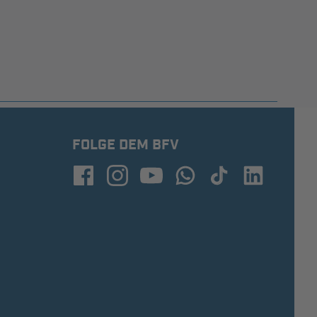
FOLGE DEM BFV