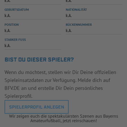
k.A.
k.A.
INFOTHEK
SPIELPLUS
GEBURTSDATUM
NATIONALITÄT
k.A.
k.A.
POSITION
RÜCKENNUMMER
k.A.
k.A.
STARKER FUSS
k.A.
BIST DU DIESER SPIELER?
Wenn du möchtest, stellen wir Dir Deine offiziellen
Spieleinsatzdaten zur Verfügung. Melde dich auf
BFV.DE an und erstelle Dir Dein persönliches
Spielerprofil.
SPIELERPROFIL ANLEGEN
Wir zeigen euch die spektakulärsten Szenen aus Bayerns
Amateurfußball, jetzt reinschauen!