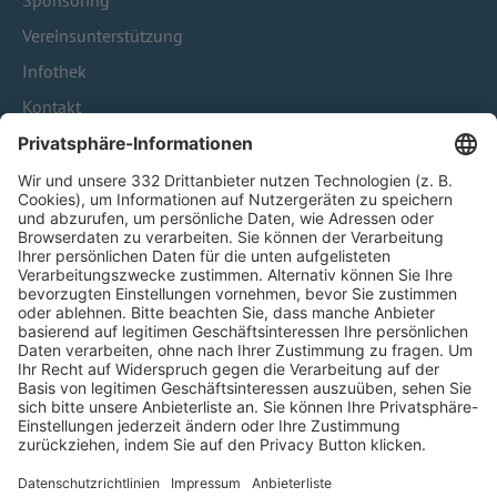
Sponsoring
Vereinsunterstützung
Infothek
Kontakt
HÄUFIG BESUCHTE SEITEN
Pässe und Vereinswechsel
Trainerausbildung
Schulungsangebot Vereinsmitarbeiter
BFV-Geschäftsstellen
Trainerbörse
Login SpielPlus
FOLGE DEM BFV