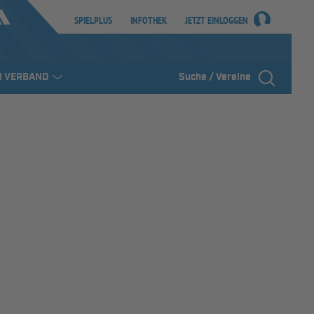
SPIELPLUS
INFOTHEK
JETZT EINLOGGEN
R VERBAND
Suche / Vereine