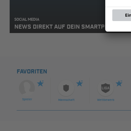
SOCIAL MEDIA
NEWS DIREKT AUF DEIN SMARTPHONE: A
FAVORITEN
Spieler
Mannschaft
Wettbewerb