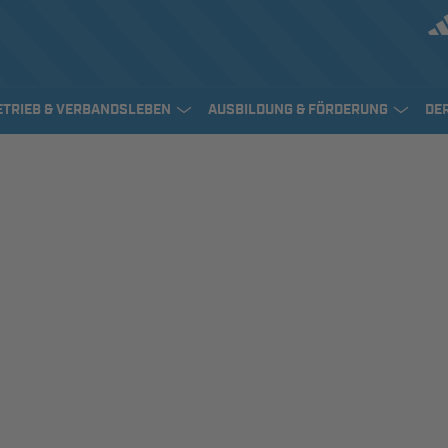
ETRIEB & VERBANDSLEBEN
AUSBILDUNG & FÖRDERUNG
DE