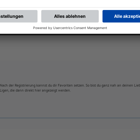
BONNIERE DEN BFV-WHATSAPP-KANAL!
Nach der Registrierung kannst du dir Favoriten setzen. So bist du ganz nah an deinen Li
Ligen, die dann direkt hier angezeigt werden.