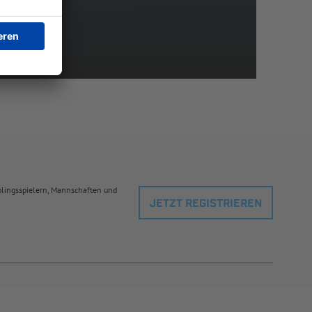
eblingsspielern, Mannschaften und
JETZT REGISTRIEREN