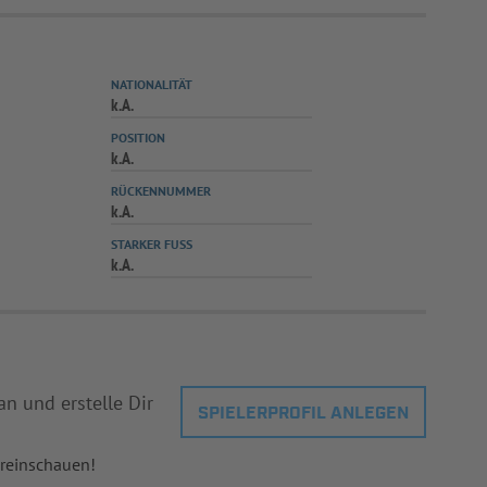
NATIONALITÄT
k.A.
POSITION
k.A.
RÜCKENNUMMER
k.A.
STARKER FUSS
k.A.
an und erstelle Dir
SPIELERPROFIL ANLEGEN
 reinschauen!