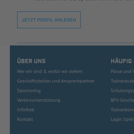
JETZT PROFIL ANLEGEN
ÜBER UNS
HÄUFIG
Wer wir sind & wofür wir stehen
Pässe und 
Geschäftsstellen und Ansprechpartner
Traineraus
Sponsoring
Schulungsa
Vereinsunterstützung
BFV-Geschä
Infothek
Trainerbörs
Kontakt
Login Spie