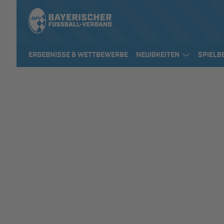
ERGEBNISSE & WETTBEWERBE
NEUIGKEITEN
SPIELB