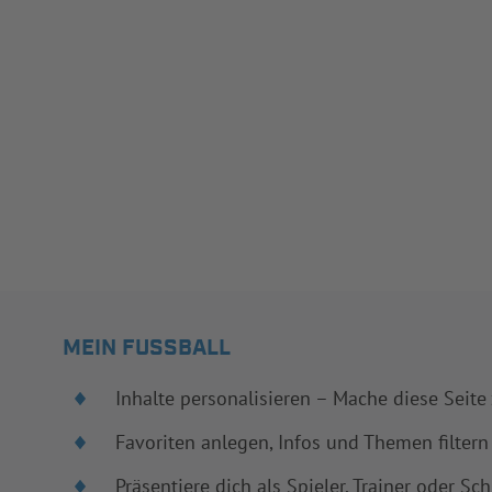
MEIN FUSSBALL
Inhalte personalisieren – Mache diese Seite
Favoriten anlegen, Infos und Themen filtern
Präsentiere dich als Spieler, Trainer oder Sch