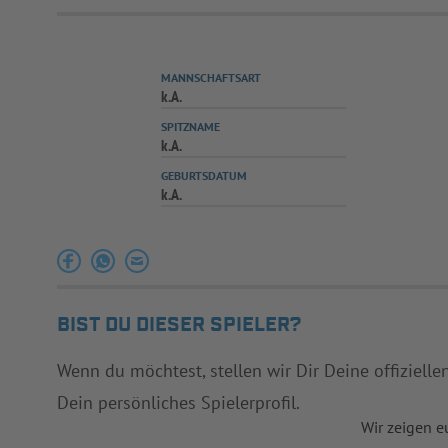
MANNSCHAFTSART
k.A.
SPITZNAME
k.A.
GEBURTSDATUM
k.A.
BIST DU DIESER SPIELER?
Wenn du möchtest, stellen wir Dir Deine offizielle
Dein persönliches Spielerprofil.
Wir zeigen e