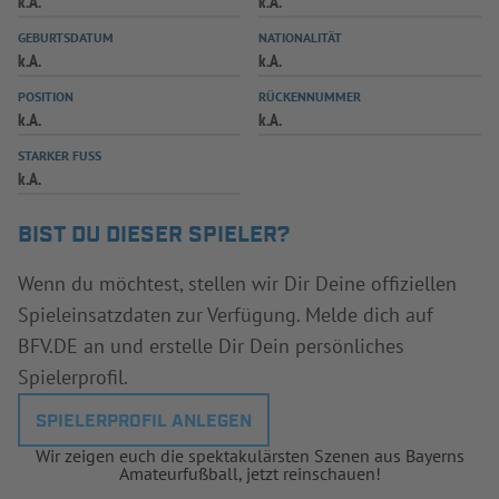
k.A.
k.A.
INFOTHEK
SPIELPLUS
GEBURTSDATUM
NATIONALITÄT
k.A.
k.A.
POSITION
RÜCKENNUMMER
k.A.
k.A.
STARKER FUSS
k.A.
BIST DU DIESER SPIELER?
Wenn du möchtest, stellen wir Dir Deine offiziellen
Spieleinsatzdaten zur Verfügung. Melde dich auf
BFV.DE an und erstelle Dir Dein persönliches
Spielerprofil.
SPIELERPROFIL ANLEGEN
Wir zeigen euch die spektakulärsten Szenen aus Bayerns
Amateurfußball, jetzt reinschauen!