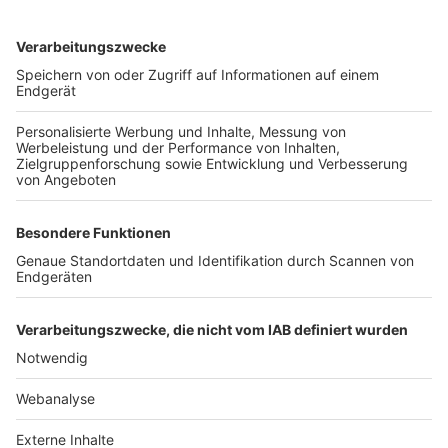
TOP-VEREINE
TOP-PARTNER
SFV
DFB
UEFA
FIFA
Nutzungsbedingungen
Datenschutz
Impressum