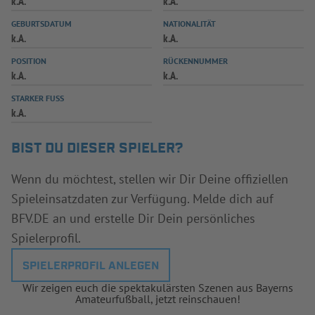
k.A.
k.A.
INFOTHEK
SPIELPLUS
GEBURTSDATUM
NATIONALITÄT
k.A.
k.A.
POSITION
RÜCKENNUMMER
k.A.
k.A.
STARKER FUSS
k.A.
BIST DU DIESER SPIELER?
Wenn du möchtest, stellen wir Dir Deine offiziellen
Spieleinsatzdaten zur Verfügung. Melde dich auf
BFV.DE an und erstelle Dir Dein persönliches
Spielerprofil.
SPIELERPROFIL ANLEGEN
Wir zeigen euch die spektakulärsten Szenen aus Bayerns
Amateurfußball, jetzt reinschauen!