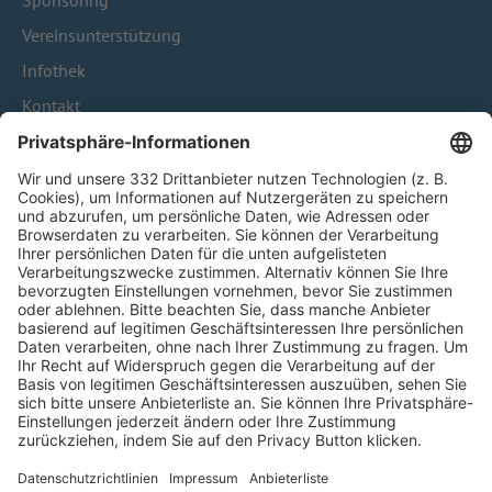
Sponsoring
Vereinsunterstützung
Infothek
Kontakt
HÄUFIG BESUCHTE SEITEN
Pässe und Vereinswechsel
Trainerausbildung
Schulungsangebot Vereinsmitarbeiter
BFV-Geschäftsstellen
Trainerbörse
Login SpielPlus
FOLGE DEM BFV