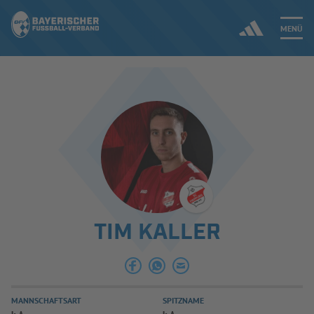
MENÜ
Jetzt einloggen
ERGEBNISSE & WETTBEWERBE
NEUIGKEITEN
SPIELBETRIEB & VERBANDSLEBEN
TIM KALLER
AUSBILDUNG & FÖRDERUNG
DER VERBAND
MANNSCHAFTSART
SPITZNAME