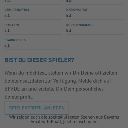
k.A.
k.A.
INFOTHEK
SPIELPLUS
GEBURTSDATUM
NATIONALITÄT
k.A.
k.A.
POSITION
RÜCKENNUMMER
k.A.
k.A.
STARKER FUSS
k.A.
BIST DU DIESER SPIELER?
Wenn du möchtest, stellen wir Dir Deine offiziellen
Spieleinsatzdaten zur Verfügung. Melde dich auf
BFV.DE an und erstelle Dir Dein persönliches
Spielerprofil.
SPIELERPROFIL ANLEGEN
Wir zeigen euch die spektakulärsten Szenen aus Bayerns
Amateurfußball, jetzt reinschauen!