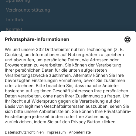
Sponsoring
Vereinsunterstützung
Infothek
Kontakt
HÄUFIG BESUCHTE SEITEN
Pässe und Vereinswechsel
Trainerausbildung
Schulungsangebot Vereinsmitarbeiter
BFV-Geschäftsstellen
Trainerbörse
Login SpielPlus
FOLGE DEM BFV