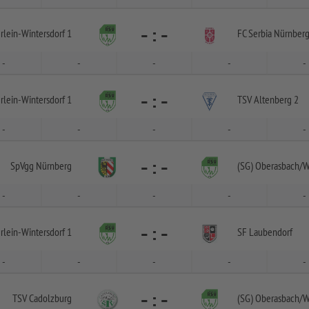
-
:
-
rlein-
Wintersdorf 1
FC Serbia Nürnber
-
-
-
-
-
-
:
-
rlein-
Wintersdorf 1
TSV Altenberg 2
-
-
-
-
-
-
:
-
SpVgg Nürnberg
(SG) Oberasbach/
W
-
-
-
-
-
-
:
-
rlein-
Wintersdorf 1
SF Laubendorf
-
-
-
-
-
-
:
-
TSV Cadolzburg
(SG) Oberasbach/
W