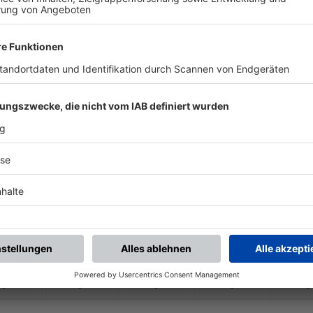
-
-
-
-
-
-
:
-
rlein-
Wintersdorf 1
TSV Cadolzburg
-
-
-
-
-
-
:
-
s Alexandros Nbg.
(SG) Oberasbach/
W
-
-
-
-
-
-
:
-
rlein-
Wintersdorf 1
TSV Roßtal
-
-
-
-
-
-
:
-
rlein-
Wintersdorf 1
SV Burggrafenhof
-
-
-
-
-