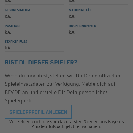
k.A.
k.A.
INFOTHEK
SPIELPLUS
GEBURTSDATUM
NATIONALITÄT
k.A.
k.A.
POSITION
RÜCKENNUMMER
k.A.
k.A.
STARKER FUSS
k.A.
BIST DU DIESER SPIELER?
Wenn du möchtest, stellen wir Dir Deine offiziellen
Spieleinsatzdaten zur Verfügung. Melde dich auf
BFV.DE an und erstelle Dir Dein persönliches
Spielerprofil.
SPIELERPROFIL ANLEGEN
Wir zeigen euch die spektakulärsten Szenen aus Bayerns
Amateurfußball, jetzt reinschauen!