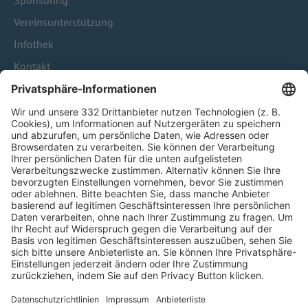
Sponsoring
Vereinsunterstützung
Infothek
Kontakt
HÄUFIG BESUCHTE SEITEN
Pässe und Vereinswechsel
Trainerausbildung
Schulungsangebot Vereinsmitarbeiter
BFV-Geschäftsstellen
Trainerbörse
Login SpielPlus
FOLGE DEM BFV