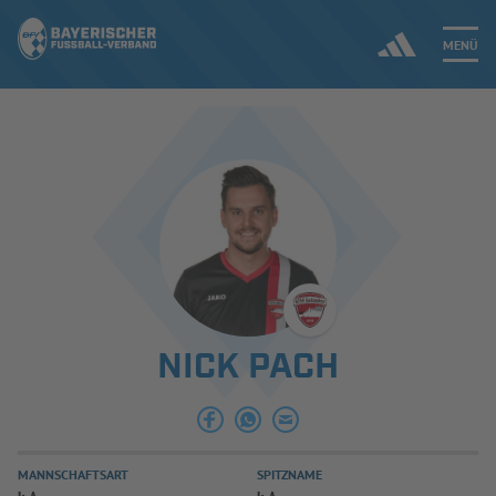
MENÜ
Jetzt einloggen
ERGEBNISSE & WETTBEWERBE
NEUIGKEITEN
SPIELBETRIEB & VERBANDSLEBEN
NICK PACH
AUSBILDUNG & FÖRDERUNG
DER VERBAND
MANNSCHAFTSART
SPITZNAME