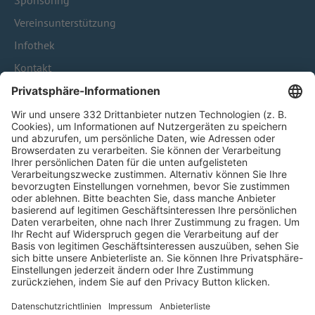
Sponsoring
Vereinsunterstützung
Infothek
Kontakt
HÄUFIG BESUCHTE SEITEN
Pässe und Vereinswechsel
Trainerausbildung
Schulungsangebot Vereinsmitarbeiter
BFV-Geschäftsstellen
Trainerbörse
Login SpielPlus
FOLGE DEM BFV