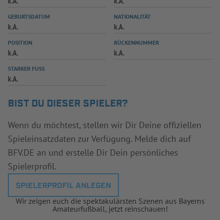
k.A.
k.A.
INFOTHEK
SPIELPLUS
GEBURTSDATUM
NATIONALITÄT
k.A.
k.A.
POSITION
RÜCKENNUMMER
k.A.
k.A.
STARKER FUSS
k.A.
BIST DU DIESER SPIELER?
Wenn du möchtest, stellen wir Dir Deine offiziellen
Spieleinsatzdaten zur Verfügung. Melde dich auf
BFV.DE an und erstelle Dir Dein persönliches
Spielerprofil.
SPIELERPROFIL ANLEGEN
Wir zeigen euch die spektakulärsten Szenen aus Bayerns
Amateurfußball, jetzt reinschauen!