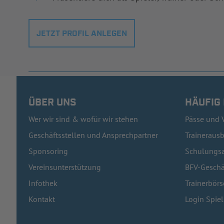
JETZT PROFIL ANLEGEN
ÜBER UNS
HÄUFIG
Wer wir sind & wofür wir stehen
Pässe und 
Geschäftsstellen und Ansprechpartner
Traineraus
Sponsoring
Schulungsa
Vereinsunterstützung
BFV-Geschä
Infothek
Trainerbörs
Kontakt
Login Spie