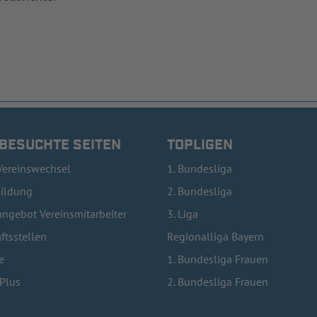
 BESUCHTE SEITEN
TOPLIGEN
Vereinswechsel
1. Bundesliga
bildung
2. Bundesliga
ngebot Vereinsmitarbeiter
3. Liga
ftsstellen
Regionalliga Bayern
e
1. Bundesliga Frauen
lPlus
2. Bundesliga Frauen