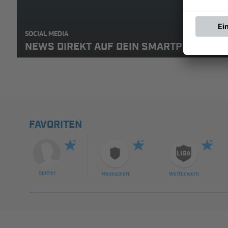
SOCIAL MEDIA
NEWS DIREKT AUF DEIN SMARTPHONE: A
FAVORITEN
Spieler
Mannschaft
Wettbewerb