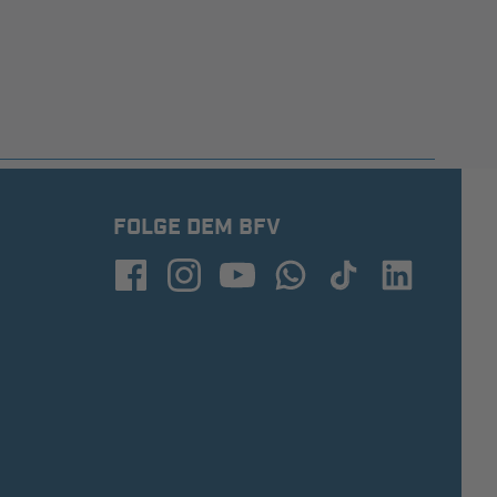
FOLGE DEM BFV