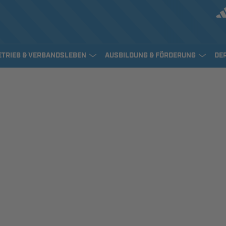
ETRIEB & VERBANDSLEBEN
AUSBILDUNG & FÖRDERUNG
DE