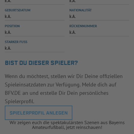
k.A.
k.A.
INFOTHEK
SPIELPLUS
GEBURTSDATUM
NATIONALITÄT
k.A.
k.A.
POSITION
RÜCKENNUMMER
k.A.
k.A.
STARKER FUSS
k.A.
BIST DU DIESER SPIELER?
Wenn du möchtest, stellen wir Dir Deine offiziellen
Spieleinsatzdaten zur Verfügung. Melde dich auf
BFV.DE an und erstelle Dir Dein persönliches
Spielerprofil.
SPIELERPROFIL ANLEGEN
Wir zeigen euch die spektakulärsten Szenen aus Bayerns
Amateurfußball, jetzt reinschauen!