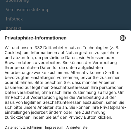
Sponsoring
Vereinsunterstützung
Infothek
Kontakt
HÄUFIG BESUCHTE SEITEN
Pässe und Vereinswechsel
Trainerausbildung
Schulungsangebot Vereinsmitarbeiter
BFV-Geschäftsstellen
Trainerbörse
Login SpielPlus
FOLGE DEM BFV