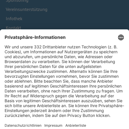
Sponsoring
Vereinsunterstützung
Infothek
Kontakt
HÄUFIG BESUCHTE SEITEN
Pässe und Vereinswechsel
Trainerausbildung
Schulungsangebot Vereinsmitarbeiter
BFV-Geschäftsstellen
Trainerbörse
Login SpielPlus
FOLGE DEM BFV