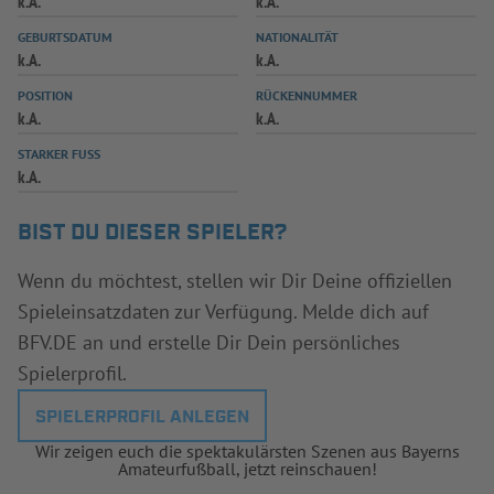
k.A.
k.A.
INFOTHEK
SPIELPLUS
GEBURTSDATUM
NATIONALITÄT
k.A.
k.A.
POSITION
RÜCKENNUMMER
k.A.
k.A.
STARKER FUSS
k.A.
BIST DU DIESER SPIELER?
Wenn du möchtest, stellen wir Dir Deine offiziellen
Spieleinsatzdaten zur Verfügung. Melde dich auf
BFV.DE an und erstelle Dir Dein persönliches
Spielerprofil.
SPIELERPROFIL ANLEGEN
Wir zeigen euch die spektakulärsten Szenen aus Bayerns
Amateurfußball, jetzt reinschauen!