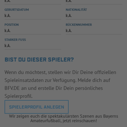
k.A.
k.A.
INFOTHEK
SPIELPLUS
GEBURTSDATUM
NATIONALITÄT
k.A.
k.A.
POSITION
RÜCKENNUMMER
k.A.
k.A.
STARKER FUSS
k.A.
BIST DU DIESER SPIELER?
Wenn du möchtest, stellen wir Dir Deine offiziellen
Spieleinsatzdaten zur Verfügung. Melde dich auf
BFV.DE an und erstelle Dir Dein persönliches
Spielerprofil.
SPIELERPROFIL ANLEGEN
Wir zeigen euch die spektakulärsten Szenen aus Bayerns
Amateurfußball, jetzt reinschauen!