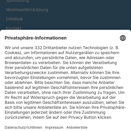
Sponsoring
Vereinsunterstützung
Infothek
Kontakt
HÄUFIG BESUCHTE SEITEN
Pässe und Vereinswechsel
Trainerausbildung
Schulungsangebot Vereinsmitarbeiter
BFV-Geschäftsstellen
Trainerbörse
Login SpielPlus
FOLGE DEM BFV