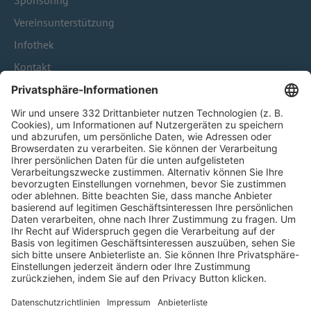
Sponsoring
Vereinsunterstützung
Infothek
Kontakt
HÄUFIG BESUCHTE SEITEN
Pässe und Vereinswechsel
Trainerausbildung
Schulungsangebot Vereinsmitarbeiter
BFV-Geschäftsstellen
Trainerbörse
Login SpielPlus
FOLGE DEM BFV