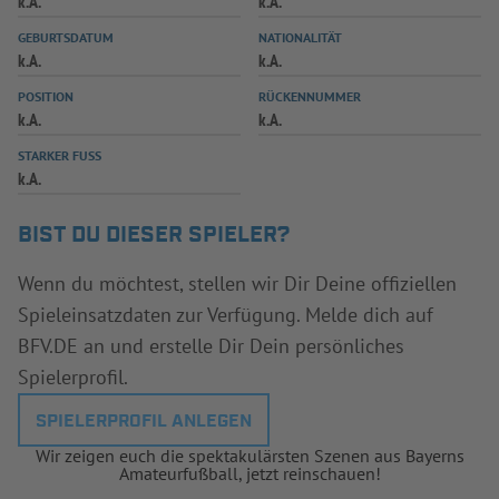
k.A.
k.A.
INFOTHEK
SPIELPLUS
GEBURTSDATUM
NATIONALITÄT
k.A.
k.A.
POSITION
RÜCKENNUMMER
k.A.
k.A.
STARKER FUSS
k.A.
BIST DU DIESER SPIELER?
Wenn du möchtest, stellen wir Dir Deine offiziellen
Spieleinsatzdaten zur Verfügung. Melde dich auf
BFV.DE an und erstelle Dir Dein persönliches
Spielerprofil.
SPIELERPROFIL ANLEGEN
Wir zeigen euch die spektakulärsten Szenen aus Bayerns
Amateurfußball, jetzt reinschauen!