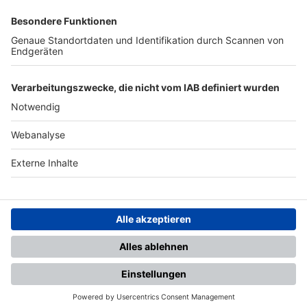
SFV
DFB
UEFA
FIFA
Nutzungsbedingungen
Datenschutz
Impressum