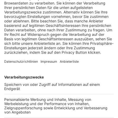
Trainerausbildung
Schulungsangebot Vereinsmitarbeiter
BFV-Geschäftsstellen
Trainerbörse
Login SpielPlus
FOLGE DEM BFV
TOP-VEREINE
TOP-PARTNER