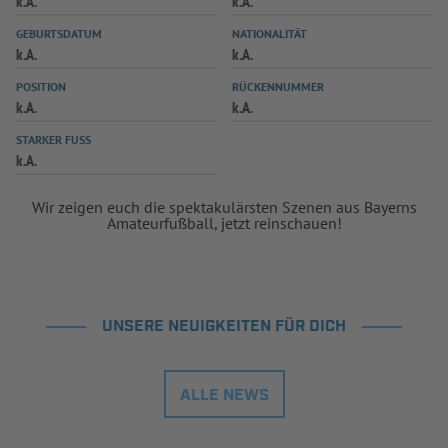
k.A.
k.A.
INFOTHEK
SPIELPLUS
GEBURTSDATUM
NATIONALITÄT
k.A.
k.A.
POSITION
RÜCKENNUMMER
k.A.
k.A.
STARKER FUSS
k.A.
Wir zeigen euch die spektakulärsten Szenen aus Bayerns
Amateurfußball, jetzt reinschauen!
UNSERE NEUIGKEITEN FÜR DICH
ALLE NEWS