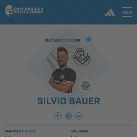
MENÜ
Jetzt einloggen
Als Favorit hinzufügen
ERGEBNISSE & WETTBEWERBE
NEUIGKEITEN
SPIELBETRIEB & VERBANDSLEBEN
SILVIO BAUER
AUSBILDUNG & FÖRDERUNG
DER VERBAND
MANNSCHAFTSART
SPITZNAME