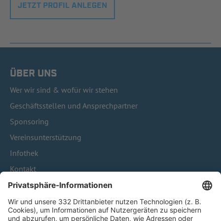
JETZT PROFIL ANLEGEN
ÜBER UNS
Wer wir sind & wofür wir stehen
Geschäftsstellen und Ansprechpartner
Sponsoring
Vereinsunterstützung
Infothek
Kontakt
HÄUFIG BESUCHTE SEITEN
Pässe und Vereinswechsel