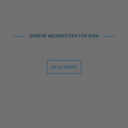
UNSERE NEUIGKEITEN FÜR DICH
ALLE NEWS