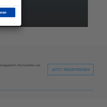
eblingsspielern, Mannschaften und
JETZT REGISTRIEREN