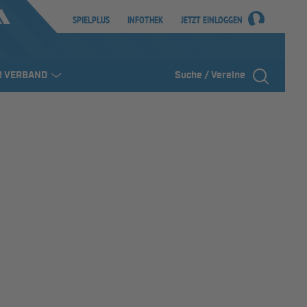
SPIELPLUS
INFOTHEK
JETZT EINLOGGEN
R VERBAND
Suche / Vereine