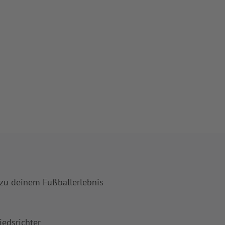
 zu deinem Fußballerlebnis
iedsrichter