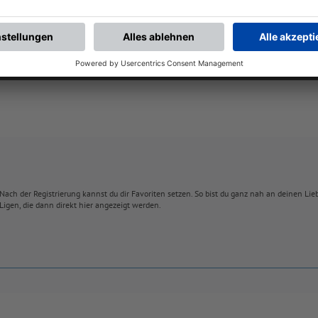
BONNIERE DEN BFV-WHATSAPP-KANAL!
Nach der Registrierung kannst du dir Favoriten setzen. So bist du ganz nah an deinen Li
Ligen, die dann direkt hier angezeigt werden.