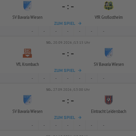
-
:
-
SV Bavaria Wiesen
VfR Großostheim
ZUM SPIEL
-
-
-
-
-
-
-
SO..
20.09.2026 /13:15 Uhr
-
:
-
VfL Krombach
SV Bavaria Wiesen
ZUM SPIEL
-
-
-
-
-
-
-
SO..
27.09.2026 /13:00 Uhr
-
:
-
SV Bavaria Wiesen
Eintracht Leidersbach
ZUM SPIEL
-
-
-
-
-
-
-