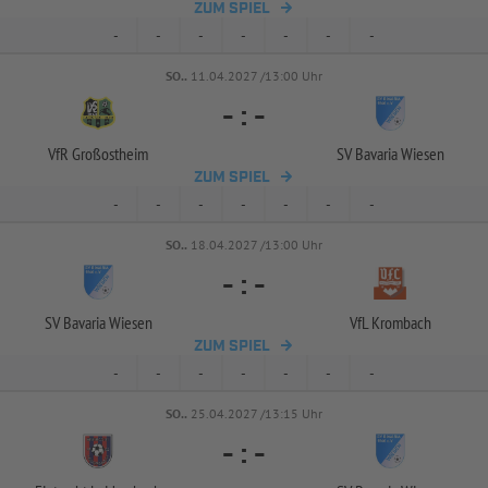
ZUM SPIEL
-
-
-
-
-
-
-
SO..
11.04.2027 /13:00 Uhr
-
:
-
VfR Großostheim
SV Bavaria Wiesen
ZUM SPIEL
-
-
-
-
-
-
-
SO..
18.04.2027 /13:00 Uhr
-
:
-
SV Bavaria Wiesen
VfL Krombach
ZUM SPIEL
-
-
-
-
-
-
-
SO..
25.04.2027 /13:15 Uhr
-
:
-