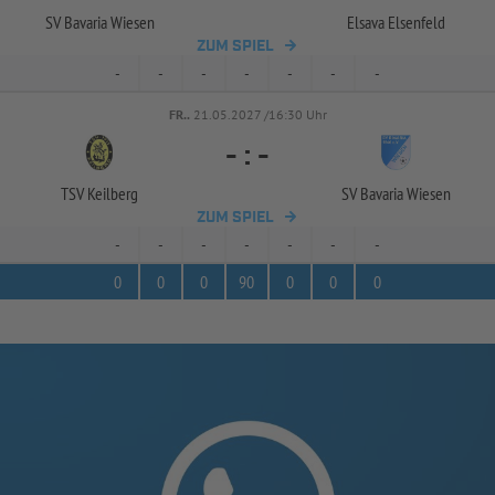
SV Bavaria Wiesen
Elsava Elsenfeld
ZUM SPIEL
-
-
-
-
-
-
-
FR..
21.05.2027 /16:30 Uhr
-
:
-
TSV Keilberg
SV Bavaria Wiesen
ZUM SPIEL
-
-
-
-
-
-
-
0
0
0
90
0
0
0