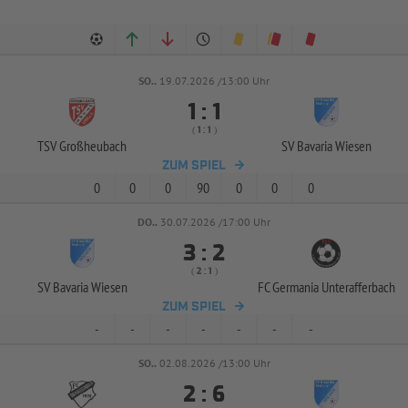
SO..
19.07.2026 /13:00 Uhr


:
( 
 )
:
TSV Großheubach
SV Bavaria Wiesen
ZUM SPIEL
0
0
0
90
0
0
0
DO..
30.07.2026 /17:00 Uhr


:
( 
 )
:
SV Bavaria Wiesen
FC Germania Unterafferbach
ZUM SPIEL
-
-
-
-
-
-
-
SO..
02.08.2026 /13:00 Uhr


: