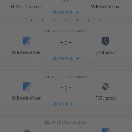
( 
 )
:
FC Oberbessenbach
SV Bavaria Wiesen
ZUM SPIEL
-
-
-
-
-
-
-
SO..
09.08.2026 /13:00 Uhr
-
:
-
SV Bavaria Wiesen
Spfrd Sailauf
ZUM SPIEL
-
-
-
-
-
-
-
SO..
16.08.2026 /13:00 Uhr
-
:
-
SV Bavaria Wiesen
FC Bürgstadt
ZUM SPIEL
-
-
-
-
-
-
-
SO..
23.08.2026 /13:15 Uhr