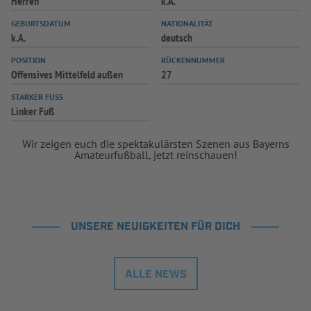
Herren
k.A.
INFOTHEK
SPIELPLUS
GEBURTSDATUM
NATIONALITÄT
k.A.
deutsch
POSITION
RÜCKENNUMMER
Offensives Mittelfeld außen
27
STARKER FUSS
Linker Fuß
Wir zeigen euch die spektakulärsten Szenen aus Bayerns
Amateurfußball, jetzt reinschauen!
UNSERE NEUIGKEITEN FÜR DICH
ALLE NEWS