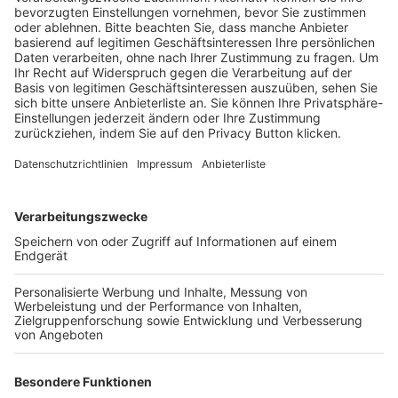
Schulungsangebot Vereinsmitarbeiter
BFV-Geschäftsstellen
Trainerbörse
Login SpielPlus
FOLGE DEM BFV
TOP-VEREINE
TOP-PARTNER