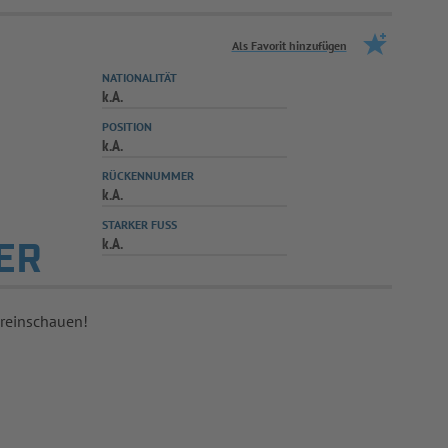
Als Favorit hinzufügen
NATIONALITÄT
k.A.
POSITION
k.A.
RÜCKENNUMMER
k.A.
STARKER FUSS
k.A.
ER
 reinschauen!