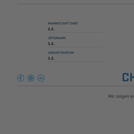
MANNSCHAFTSART
k.A.
SPITZNAME
k.A.
GEBURTSDATUM
k.A.
C
Wir zeigen e