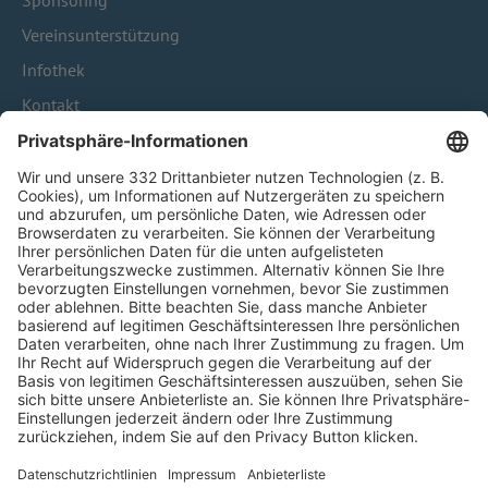
Sponsoring
Vereinsunterstützung
Infothek
Kontakt
HÄUFIG BESUCHTE SEITEN
Pässe und Vereinswechsel
Trainerausbildung
Schulungsangebot Vereinsmitarbeiter
BFV-Geschäftsstellen
Trainerbörse
Login SpielPlus
FOLGE DEM BFV