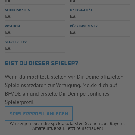
k.A.
k.A.
INFOTHEK
SPIELPLUS
GEBURTSDATUM
NATIONALITÄT
k.A.
k.A.
POSITION
RÜCKENNUMMER
k.A.
k.A.
STARKER FUSS
k.A.
BIST DU DIESER SPIELER?
Wenn du möchtest, stellen wir Dir Deine offiziellen
Spieleinsatzdaten zur Verfügung. Melde dich auf
BFV.DE an und erstelle Dir Dein persönliches
Spielerprofil.
SPIELERPROFIL ANLEGEN
Wir zeigen euch die spektakulärsten Szenen aus Bayerns
Amateurfußball, jetzt reinschauen!