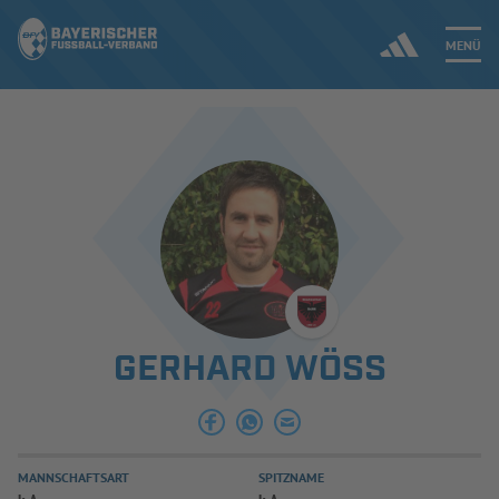
MENÜ
Jetzt einloggen
ERGEBNISSE & WETTBEWERBE
NEUIGKEITEN
SPIELBETRIEB & VERBANDSLEBEN
GERHARD WÖSS
AUSBILDUNG & FÖRDERUNG
DER VERBAND
MANNSCHAFTSART
SPITZNAME