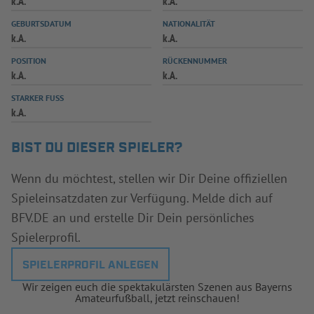
k.A.
k.A.
INFOTHEK
SPIELPLUS
GEBURTSDATUM
NATIONALITÄT
k.A.
k.A.
POSITION
RÜCKENNUMMER
k.A.
k.A.
STARKER FUSS
k.A.
BIST DU DIESER SPIELER?
Wenn du möchtest, stellen wir Dir Deine offiziellen
Spieleinsatzdaten zur Verfügung. Melde dich auf
BFV.DE an und erstelle Dir Dein persönliches
Spielerprofil.
SPIELERPROFIL ANLEGEN
Wir zeigen euch die spektakulärsten Szenen aus Bayerns
Amateurfußball, jetzt reinschauen!