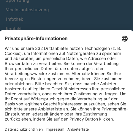
Sponsoring
Vereinsunterstützung
Infothek
Kontakt
HÄUFIG BESUCHTE SEITEN
Pässe und Vereinswechsel
Trainerausbildung
Schulungsangebot Vereinsmitarbeiter
BFV-Geschäftsstellen
Trainerbörse
Login SpielPlus
FOLGE DEM BFV