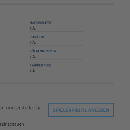
NATIONALITÄT
k.A.
POSITION
k.A.
RÜCKENNUMMER
k.A.
STARKER FUSS
k.A.
an und erstelle Dir
SPIELERPROFIL ANLEGEN
 reinschauen!