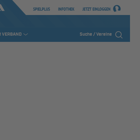
SPIELPLUS
INFOTHEK
JETZT EINLOGGEN
R VERBAND
Suche / Vereine