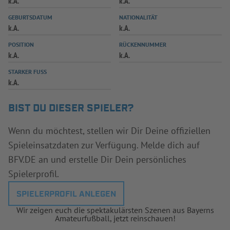
k.A.
k.A.
INFOTHEK
SPIELPLUS
GEBURTSDATUM
NATIONALITÄT
k.A.
k.A.
POSITION
RÜCKENNUMMER
k.A.
k.A.
STARKER FUSS
k.A.
BIST DU DIESER SPIELER?
Wenn du möchtest, stellen wir Dir Deine offiziellen
Spieleinsatzdaten zur Verfügung. Melde dich auf
BFV.DE an und erstelle Dir Dein persönliches
Spielerprofil.
SPIELERPROFIL ANLEGEN
Wir zeigen euch die spektakulärsten Szenen aus Bayerns
Amateurfußball, jetzt reinschauen!