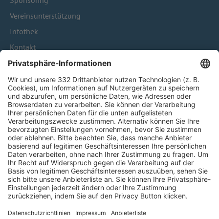
Sponsoring
Vereinsunterstützung
Infothek
Kontakt
HÄUFIG BESUCHTE SEITEN
Pässe und Vereinswechsel
Trainerausbildung
Schulungsangebot Vereinsmitarbeiter
BFV-Geschäftsstellen
Trainerbörse
Login SpielPlus
FOLGE DEM BFV