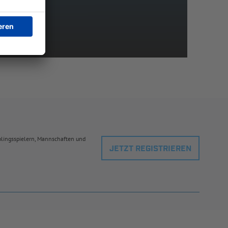
eblingsspielern, Mannschaften und
JETZT REGISTRIEREN