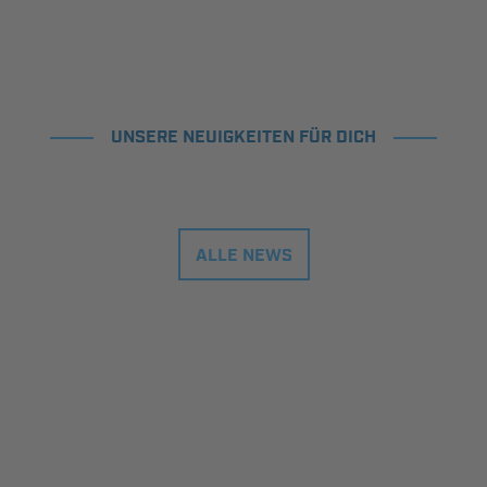
UNSERE NEUIGKEITEN FÜR DICH
ALLE NEWS