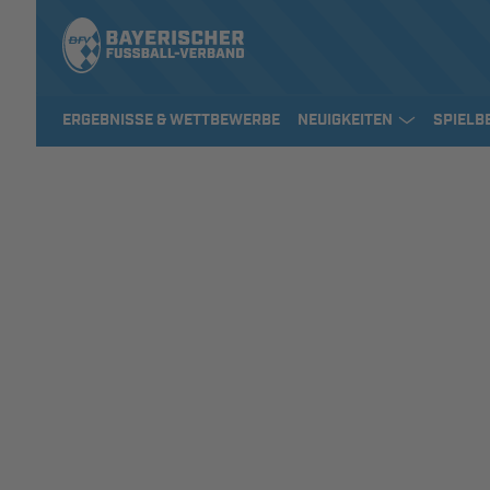
ERGEBNISSE & WETTBEWERBE
NEUIGKEITEN
SPIELB