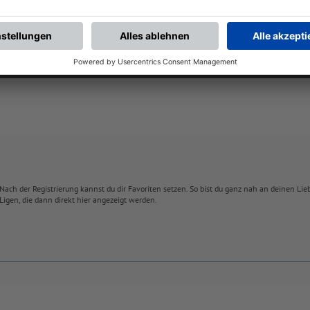
BONNIERE DEN BFV-WHATSAPP-KANAL!
Nach der Registrierung kannst du dir Favoriten setzen. So bist du ganz nah an deinen Li
Ligen, die dann direkt hier angezeigt werden.