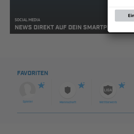
SOCIAL MEDIA
NEWS DIREKT AUF DEIN SMARTPHONE: A
FAVORITEN
Spieler
Mannschaft
Wettbewerb