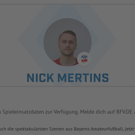
NICK MERTINS
n Spieleinsatzdaten zur Verfügung. Melde dich auf BFV.DE 
uch die spektakulärsten Szenen aus Bayerns Amateurfußball, jetzt