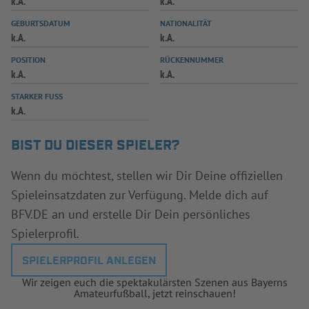
k.A.
k.A.
INFOTHEK
SPIELPLUS
GEBURTSDATUM
NATIONALITÄT
k.A.
k.A.
POSITION
RÜCKENNUMMER
k.A.
k.A.
STARKER FUSS
k.A.
BIST DU DIESER SPIELER?
Wenn du möchtest, stellen wir Dir Deine offiziellen
Spieleinsatzdaten zur Verfügung. Melde dich auf
BFV.DE an und erstelle Dir Dein persönliches
Spielerprofil.
SPIELERPROFIL ANLEGEN
Wir zeigen euch die spektakulärsten Szenen aus Bayerns
Amateurfußball, jetzt reinschauen!