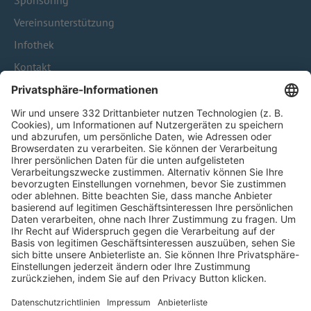
Sponsoring
Vereinsunterstützung
Infothek
Kontakt
HÄUFIG BESUCHTE SEITEN
Pässe und Vereinswechsel
Trainerausbildung
Schulungsangebot Vereinsmitarbeiter
BFV-Geschäftsstellen
Trainerbörse
Login SpielPlus
FOLGE DEM BFV