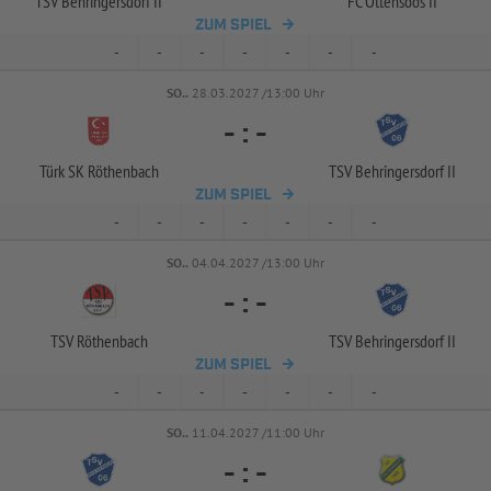
TSV Behringersdorf II
FC Ottensoos II
ZUM SPIEL
-
-
-
-
-
-
-
SO..
28.03.2027 /13:00 Uhr
-
:
-
Türk SK Röthenbach
TSV Behringersdorf II
ZUM SPIEL
-
-
-
-
-
-
-
SO..
04.04.2027 /13:00 Uhr
-
:
-
TSV Röthenbach
TSV Behringersdorf II
ZUM SPIEL
-
-
-
-
-
-
-
SO..
11.04.2027 /11:00 Uhr
-
:
-