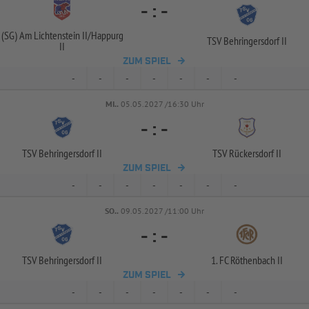
-
:
-
(SG) Am Lichtenstein II/
Happurg
TSV Behringersdorf II
II
ZUM SPIEL
-
-
-
-
-
-
-
MI..
05.05.2027 /16:30 Uhr
-
:
-
TSV Behringersdorf II
TSV Rückersdorf II
ZUM SPIEL
-
-
-
-
-
-
-
SO..
09.05.2027 /11:00 Uhr
-
:
-
TSV Behringersdorf II
1. FC Röthenbach II
ZUM SPIEL
-
-
-
-
-
-
-