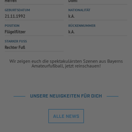
Herren
Domi
INFOTHEK
SPIELPLUS
GEBURTSDATUM
NATIONALITÄT
21.11.1992
k.A.
POSITION
RÜCKENNUMMER
Flügelflitzer
k.A.
STARKER FUSS
Rechter Fuß
Wir zeigen euch die spektakulärsten Szenen aus Bayerns
Amateurfußball, jetzt reinschauen!
UNSERE NEUIGKEITEN FÜR DICH
ALLE NEWS