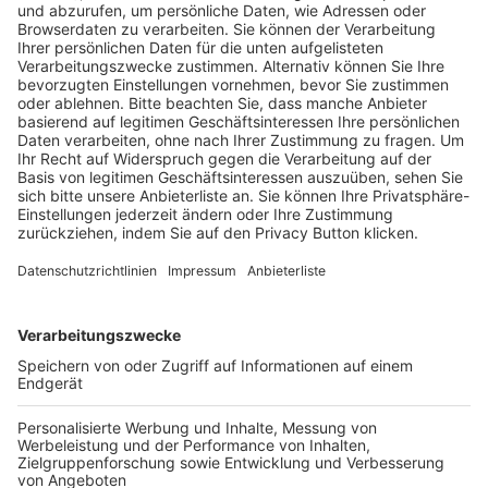
Pässe und Vereinswechsel
Trainerausbildung
Schulungsangebot Vereinsmitarbeiter
BFV-Geschäftsstellen
Trainerbörse
Login SpielPlus
FOLGE DEM BFV
TOP-VEREINE