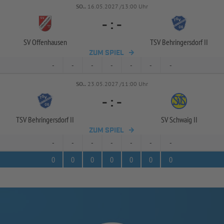
SO..
16.05.2027 /13:00 Uhr
-
:
-
SV Offenhausen
TSV Behringersdorf II
ZUM SPIEL
-
-
-
-
-
-
-
SO..
23.05.2027 /11:00 Uhr
-
:
-
TSV Behringersdorf II
SV Schwaig II
ZUM SPIEL
-
-
-
-
-
-
-
0
0
0
0
0
0
0