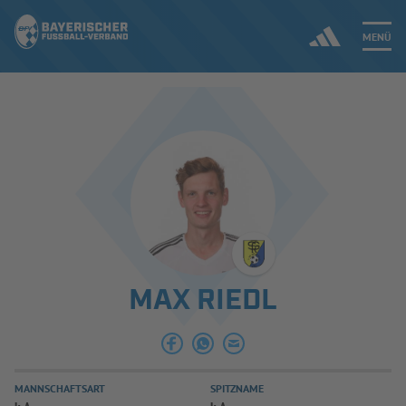
MENÜ
Jetzt einloggen
ERGEBNISSE & WETTBEWERBE
NEUIGKEITEN
SPIELBETRIEB & VERBANDSLEBEN
MAX RIEDL
AUSBILDUNG & FÖRDERUNG
DER VERBAND
MANNSCHAFTSART
SPITZNAME