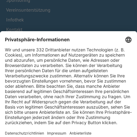
Sponsoring
Vereinsunterstützung
Infothek
Kontakt
HÄUFIG BESUCHTE SEITEN
Pässe und Vereinswechsel
Trainerausbildung
Schulungsangebot Vereinsmitarbeiter
BFV-Geschäftsstellen
Trainerbörse
Login SpielPlus
FOLGE DEM BFV