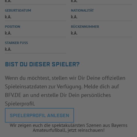
k.A.
k.A.
INFOTHEK
SPIELPLUS
GEBURTSDATUM
NATIONALITÄT
k.A.
k.A.
POSITION
RÜCKENNUMMER
k.A.
k.A.
STARKER FUSS
k.A.
BIST DU DIESER SPIELER?
Wenn du möchtest, stellen wir Dir Deine offiziellen
Spieleinsatzdaten zur Verfügung. Melde dich auf
BFV.DE an und erstelle Dir Dein persönliches
Spielerprofil.
SPIELERPROFIL ANLEGEN
Wir zeigen euch die spektakulärsten Szenen aus Bayerns
Amateurfußball, jetzt reinschauen!