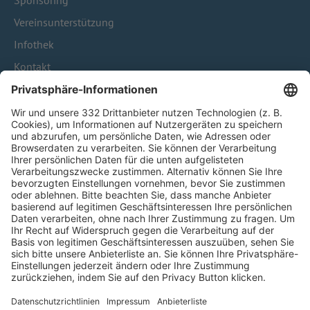
Sponsoring
Vereinsunterstützung
Infothek
Kontakt
HÄUFIG BESUCHTE SEITEN
Pässe und Vereinswechsel
Trainerausbildung
Schulungsangebot Vereinsmitarbeiter
BFV-Geschäftsstellen
Trainerbörse
Login SpielPlus
FOLGE DEM BFV