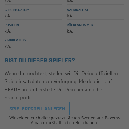
k.A.
k.A.
INFOTHEK
SPIELPLUS
GEBURTSDATUM
NATIONALITÄT
k.A.
k.A.
POSITION
RÜCKENNUMMER
k.A.
k.A.
STARKER FUSS
k.A.
BIST DU DIESER SPIELER?
Wenn du möchtest, stellen wir Dir Deine offiziellen
Spieleinsatzdaten zur Verfügung. Melde dich auf
BFV.DE an und erstelle Dir Dein persönliches
Spielerprofil.
SPIELERPROFIL ANLEGEN
Wir zeigen euch die spektakulärsten Szenen aus Bayerns
Amateurfußball, jetzt reinschauen!