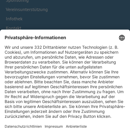
Sponsoring
Vereinsunterstützung
Infothek
Kontakt
HÄUFIG BESUCHTE SEITEN
Pässe und Vereinswechsel
Trainerausbildung
Schulungsangebot Vereinsmitarbeiter
BFV-Geschäftsstellen
Trainerbörse
Login SpielPlus
FOLGE DEM BFV