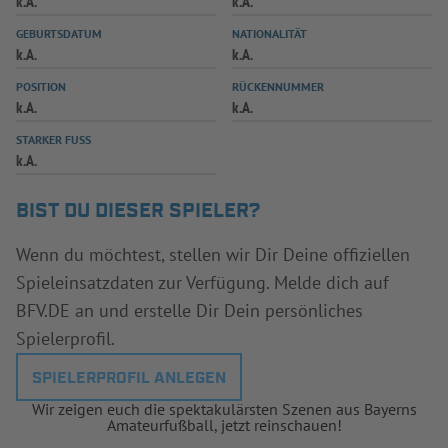
k.A.
k.A.
INFOTHEK
SPIELPLUS
GEBURTSDATUM
NATIONALITÄT
k.A.
k.A.
POSITION
RÜCKENNUMMER
k.A.
k.A.
STARKER FUSS
k.A.
BIST DU DIESER SPIELER?
Wenn du möchtest, stellen wir Dir Deine offiziellen
Spieleinsatzdaten zur Verfügung. Melde dich auf
BFV.DE an und erstelle Dir Dein persönliches
Spielerprofil.
SPIELERPROFIL ANLEGEN
Wir zeigen euch die spektakulärsten Szenen aus Bayerns
Amateurfußball, jetzt reinschauen!