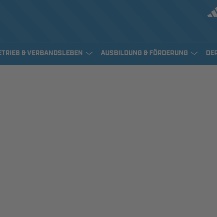
ETRIEB & VERBANDSLEBEN
AUSBILDUNG & FÖRDERUNG
DE