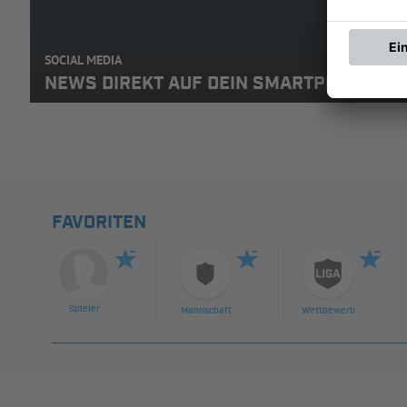
SOCIAL MEDIA
NEWS DIREKT AUF DEIN SMARTPHONE: A
FAVORITEN
Spieler
Mannschaft
Wettbewerb