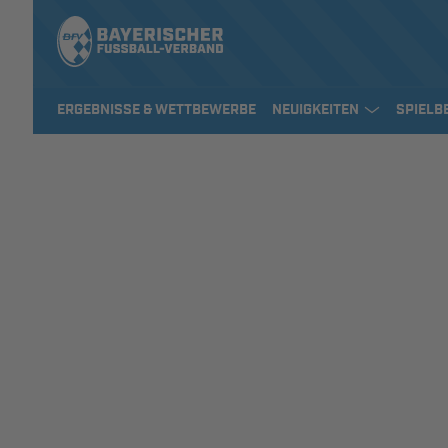
ERGEBNISSE & WETTBEWERBE
NEUIGKEITEN
SPIELB