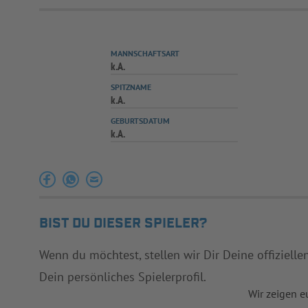
MANNSCHAFTSART
k.A.
SPITZNAME
k.A.
GEBURTSDATUM
k.A.
BIST DU DIESER SPIELER?
Wenn du möchtest, stellen wir Dir Deine offizielle
Dein persönliches Spielerprofil.
Wir zeigen e