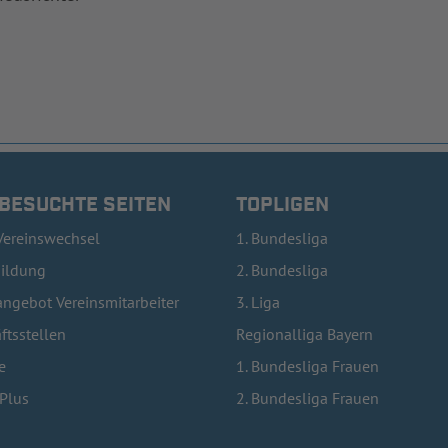
 BESUCHTE SEITEN
TOPLIGEN
Vereinswechsel
1. Bundesliga
bildung
2. Bundesliga
ngebot Vereinsmitarbeiter
3. Liga
ftsstellen
Regionalliga Bayern
e
1. Bundesliga Frauen
lPlus
2. Bundesliga Frauen