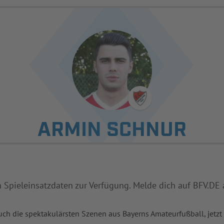
ARMIN SCHNUR
n Spieleinsatzdaten zur Verfügung. Melde dich auf BFV.DE 
uch die spektakulärsten Szenen aus Bayerns Amateurfußball, jetzt