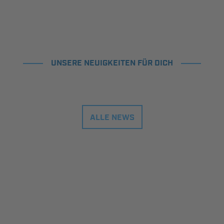
UNSERE NEUIGKEITEN FÜR DICH
ALLE NEWS