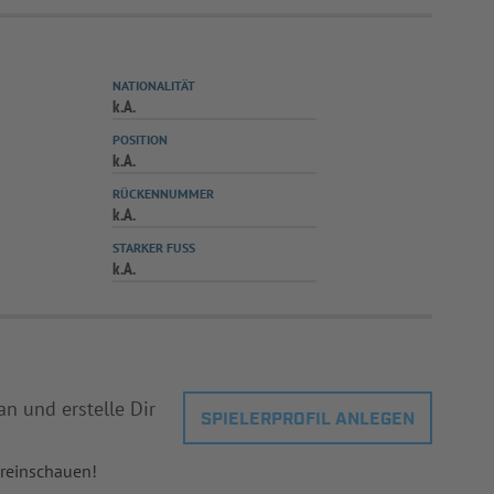
NATIONALITÄT
k.A.
POSITION
k.A.
RÜCKENNUMMER
k.A.
STARKER FUSS
k.A.
an und erstelle Dir
SPIELERPROFIL ANLEGEN
 reinschauen!