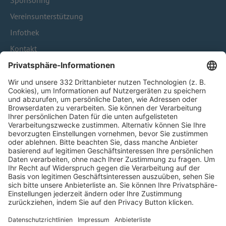
Sponsoring
Vereinsunterstützung
Infothek
Kontakt
HÄUFIG BESUCHTE SEITEN
Pässe und Vereinswechsel
Trainerausbildung
Schulungsangebot Vereinsmitarbeiter
BFV-Geschäftsstellen
Trainerbörse
Login SpielPlus
FOLGE DEM BFV