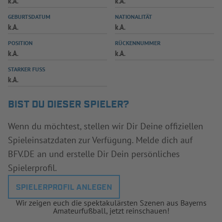
k.A.
k.A.
INFOTHEK
SPIELPLUS
GEBURTSDATUM
NATIONALITÄT
k.A.
k.A.
POSITION
RÜCKENNUMMER
k.A.
k.A.
STARKER FUSS
k.A.
BIST DU DIESER SPIELER?
Wenn du möchtest, stellen wir Dir Deine offiziellen
Spieleinsatzdaten zur Verfügung. Melde dich auf
BFV.DE an und erstelle Dir Dein persönliches
Spielerprofil.
SPIELERPROFIL ANLEGEN
Wir zeigen euch die spektakulärsten Szenen aus Bayerns
Amateurfußball, jetzt reinschauen!