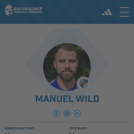
MENÜ
Jetzt einloggen
ERGEBNISSE & WETTBEWERBE
NEUIGKEITEN
SPIELBETRIEB & VERBANDSLEBEN
MANUEL WILD
AUSBILDUNG & FÖRDERUNG
DER VERBAND
MANNSCHAFTSART
SPITZNAME