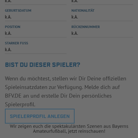
k.A.
k.A.
INFOTHEK
SPIELPLUS
GEBURTSDATUM
NATIONALITÄT
k.A.
k.A.
POSITION
RÜCKENNUMMER
k.A.
k.A.
STARKER FUSS
k.A.
BIST DU DIESER SPIELER?
Wenn du möchtest, stellen wir Dir Deine offiziellen
Spieleinsatzdaten zur Verfügung. Melde dich auf
BFV.DE an und erstelle Dir Dein persönliches
Spielerprofil.
SPIELERPROFIL ANLEGEN
Wir zeigen euch die spektakulärsten Szenen aus Bayerns
Amateurfußball, jetzt reinschauen!