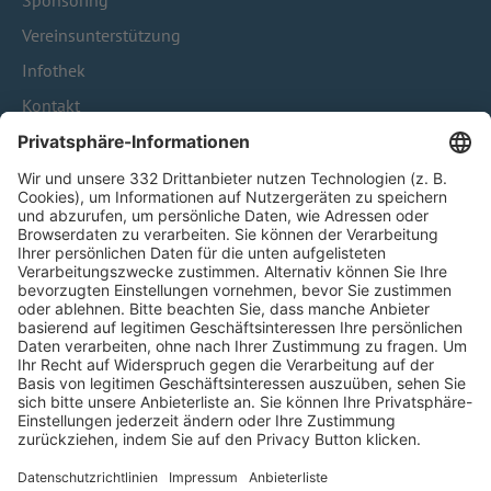
Sponsoring
Vereinsunterstützung
Infothek
Kontakt
HÄUFIG BESUCHTE SEITEN
Pässe und Vereinswechsel
Trainerausbildung
Schulungsangebot Vereinsmitarbeiter
BFV-Geschäftsstellen
Trainerbörse
Login SpielPlus
FOLGE DEM BFV