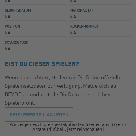
k.A.
k.A.
INFOTHEK
SPIELPLUS
GEBURTSDATUM
NATIONALITÄT
k.A.
k.A.
POSITION
RÜCKENNUMMER
k.A.
k.A.
STARKER FUSS
k.A.
BIST DU DIESER SPIELER?
Wenn du möchtest, stellen wir Dir Deine offiziellen
Spieleinsatzdaten zur Verfügung. Melde dich auf
BFV.DE an und erstelle Dir Dein persönliches
Spielerprofil.
SPIELERPROFIL ANLEGEN
Wir zeigen euch die spektakulärsten Szenen aus Bayerns
Amateurfußball, jetzt reinschauen!