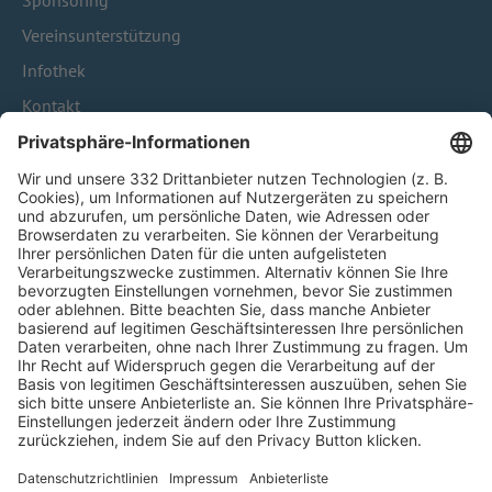
Sponsoring
Vereinsunterstützung
Infothek
Kontakt
HÄUFIG BESUCHTE SEITEN
Pässe und Vereinswechsel
Trainerausbildung
Schulungsangebot Vereinsmitarbeiter
BFV-Geschäftsstellen
Trainerbörse
Login SpielPlus
FOLGE DEM BFV