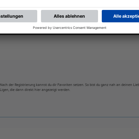
BONNIERE DEN BFV-WHATSAPP-KANAL!
Nach der Registrierung kannst du dir Favoriten setzen. So bist du ganz nah an deinen Li
Ligen, die dann direkt hier angezeigt werden.