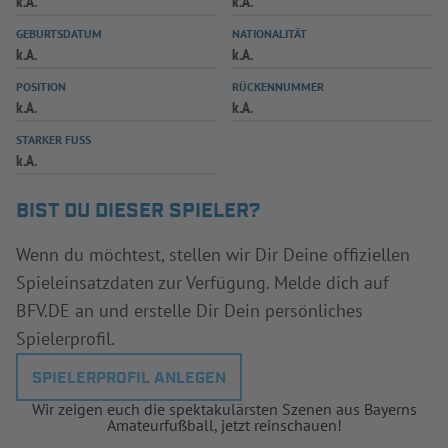
k.A.
k.A.
INFOTHEK
SPIELPLUS
GEBURTSDATUM
NATIONALITÄT
k.A.
k.A.
POSITION
RÜCKENNUMMER
k.A.
k.A.
STARKER FUSS
k.A.
BIST DU DIESER SPIELER?
Wenn du möchtest, stellen wir Dir Deine offiziellen
Spieleinsatzdaten zur Verfügung. Melde dich auf
BFV.DE an und erstelle Dir Dein persönliches
Spielerprofil.
SPIELERPROFIL ANLEGEN
Wir zeigen euch die spektakulärsten Szenen aus Bayerns
Amateurfußball, jetzt reinschauen!