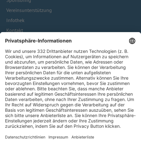
Sponsoring
Vereinsunterstützung
Infothek
Kontakt
HÄUFIG BESUCHTE SEITEN
Pässe und Vereinswechsel
Trainerausbildung
Schulungsangebot Vereinsmitarbeiter
BFV-Geschäftsstellen
Trainerbörse
Login SpielPlus
FOLGE DEM BFV