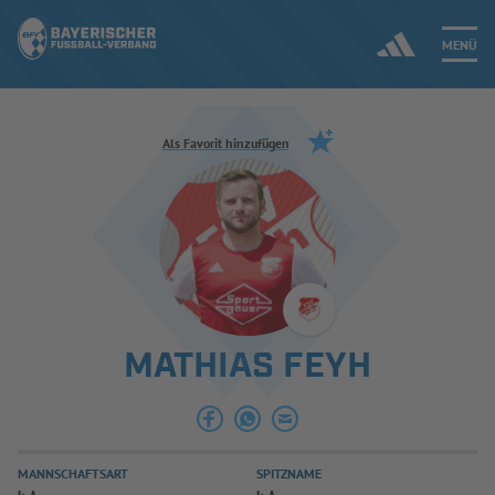
MENÜ
Jetzt einloggen
Als Favorit hinzufügen
ERGEBNISSE & WETTBEWERBE
NEUIGKEITEN
SPIELBETRIEB & VERBANDSLEBEN
MATHIAS FEYH
AUSBILDUNG & FÖRDERUNG
DER VERBAND
MANNSCHAFTSART
SPITZNAME