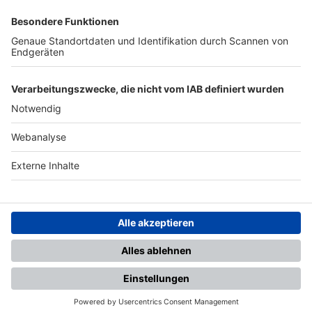
SFV
DFB
UEFA
FIFA
Nutzungsbedingungen
Datenschutz
Impressum