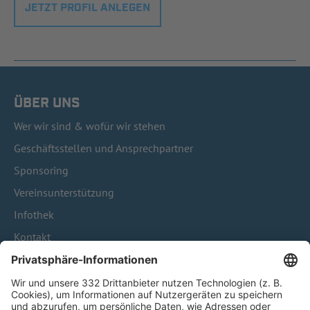
JETZT PROFIL ANLEGEN
ÜBER UNS
Wer wir sind & wofür wir stehen
Geschäftsstellen und Ansprechpartner
Sponsoring
Vereinsunterstützung
Infothek
Kontakt
HÄUFIG BESUCHTE SEITEN
Pässe und Vereinswechsel