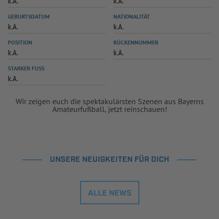
k.A.
k.A.
INFOTHEK
SPIELPLUS
GEBURTSDATUM
NATIONALITÄT
k.A.
k.A.
POSITION
RÜCKENNUMMER
k.A.
k.A.
STARKER FUSS
k.A.
Wir zeigen euch die spektakulärsten Szenen aus Bayerns
Amateurfußball, jetzt reinschauen!
UNSERE NEUIGKEITEN FÜR DICH
ALLE NEWS