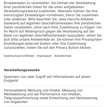
Trainerausbildung
Schulungsangebot Vereinsmitarbeiter
BFV-Geschäftsstellen
Trainerbörse
Login SpielPlus
FOLGE DEM BFV
TOP-VEREINE
TOP-PARTNER