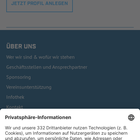
JETZT PROFIL ANLEGEN
ÜBER UNS
Wer wir sind & wofür wir stehen
Geschäftsstellen und Ansprechpartner
Sponsoring
Vereinsunterstützung
Infothek
Kontakt
HÄUFIG BESUCHTE SEITEN
Pässe und Vereinswechsel