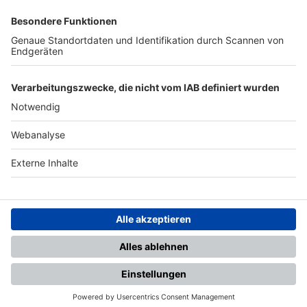
SFV
DFB
UEFA
FIFA
Nutzungsbedingungen
Datenschutz
Impressum