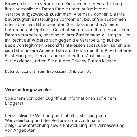
Trainerausbildung
Schulungsangebot Vereinsmitarbeiter
BFV-Geschäftsstellen
Trainerbörse
Login SpielPlus
FOLGE DEM BFV
TOP-VEREINE
TOP-PARTNER