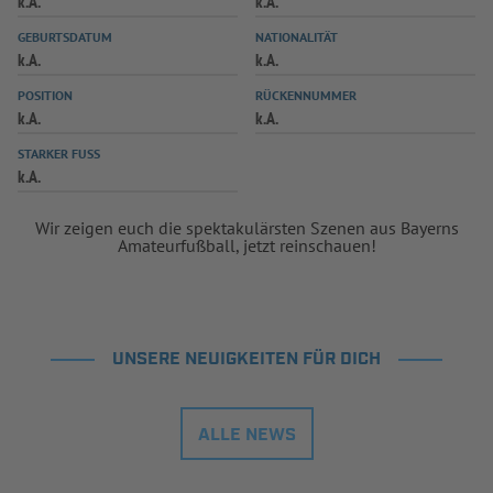
k.A.
k.A.
INFOTHEK
SPIELPLUS
GEBURTSDATUM
NATIONALITÄT
k.A.
k.A.
POSITION
RÜCKENNUMMER
k.A.
k.A.
STARKER FUSS
k.A.
Wir zeigen euch die spektakulärsten Szenen aus Bayerns
Amateurfußball, jetzt reinschauen!
UNSERE NEUIGKEITEN FÜR DICH
ALLE NEWS