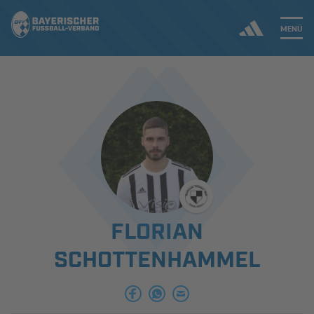
MENÜ
Jetzt einloggen
ERGEBNISSE & WETTBEWERBE
NEUIGKEITEN
SPIELBETRIEB & VERBANDSLEBEN
FLORIAN
AUSBILDUNG & FÖRDERUNG
SCHOTTENHAMMEL
DER VERBAND