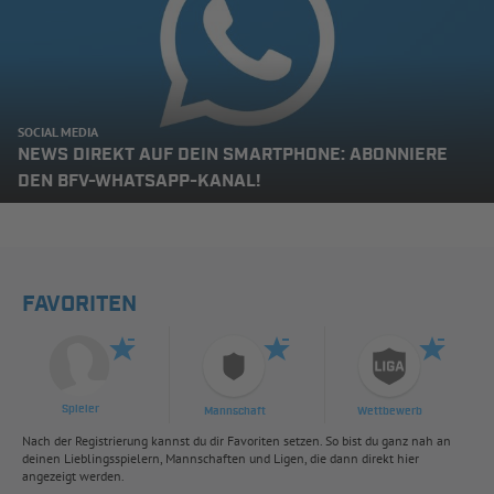
SOCIAL MEDIA
NEWS DIREKT AUF DEIN SMARTPHONE: ABONNIERE
DEN BFV-WHATSAPP-KANAL!
FAVORITEN
Spieler
Mannschaft
Wettbewerb
Nach der Registrierung kannst du dir Favoriten setzen. So bist du ganz nah an
deinen Lieblingsspielern, Mannschaften und Ligen, die dann direkt hier
angezeigt werden.