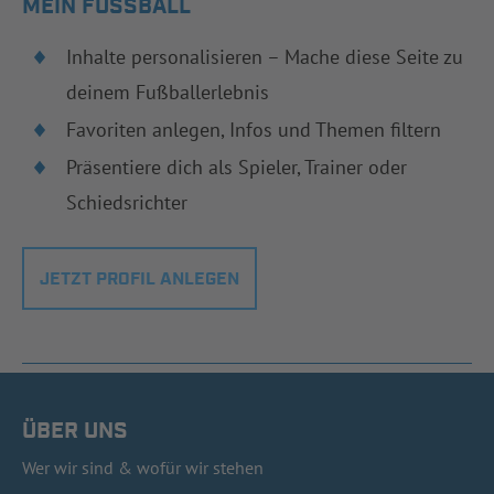
MEIN FUSSBALL
Inhalte personalisieren – Mache diese Seite zu
deinem Fußballerlebnis
Favoriten anlegen, Infos und Themen filtern
Präsentiere dich als Spieler, Trainer oder
Schiedsrichter
JETZT PROFIL ANLEGEN
ÜBER UNS
Wer wir sind & wofür wir stehen