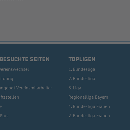
 BESUCHTE SEITEN
TOPLIGEN
Vereinswechsel
1. Bundesliga
bildung
2. Bundesliga
ngebot Vereinsmitarbeiter
3. Liga
ftsstellen
Regionalliga Bayern
e
1. Bundesliga Frauen
lPlus
2. Bundesliga Frauen