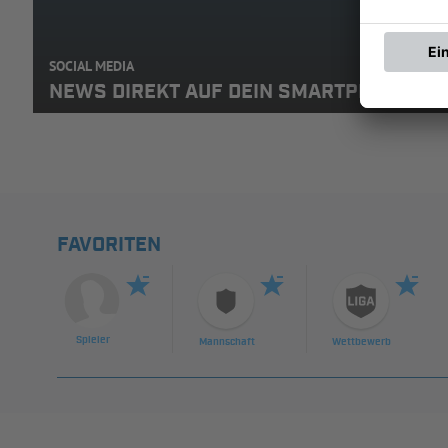
SOCIAL MEDIA
NEWS DIREKT AUF DEIN SMARTPHONE: A
FAVORITEN
Spieler
Mannschaft
Wettbewerb