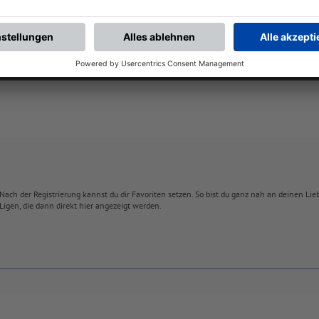
BONNIERE DEN BFV-WHATSAPP-KANAL!
Nach der Registrierung kannst du dir Favoriten setzen. So bist du ganz nah an deinen Li
Ligen, die dann direkt hier angezeigt werden.