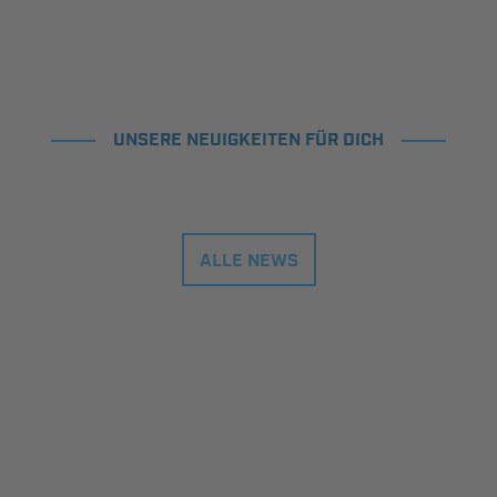
UNSERE NEUIGKEITEN FÜR DICH
ALLE NEWS