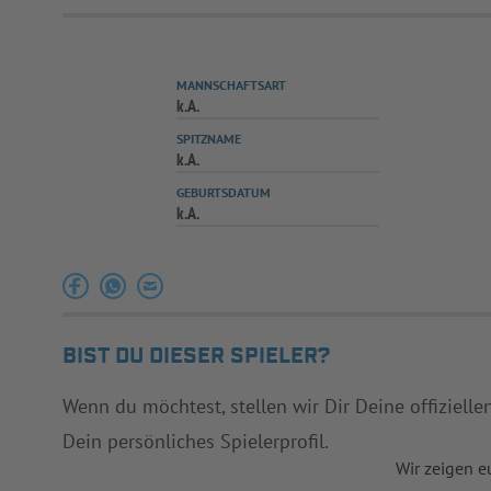
MANNSCHAFTSART
k.A.
SPITZNAME
k.A.
GEBURTSDATUM
k.A.
BIST DU DIESER SPIELER?
Wenn du möchtest, stellen wir Dir Deine offizielle
Dein persönliches Spielerprofil.
Wir zeigen e