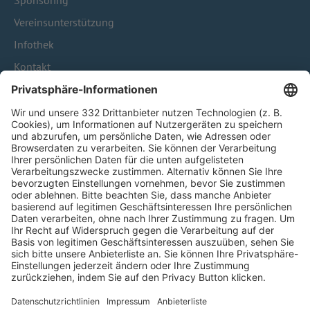
Sponsoring
Vereinsunterstützung
Infothek
Kontakt
HÄUFIG BESUCHTE SEITEN
Pässe und Vereinswechsel
Trainerausbildung
Schulungsangebot Vereinsmitarbeiter
BFV-Geschäftsstellen
Trainerbörse
Login SpielPlus
FOLGE DEM BFV