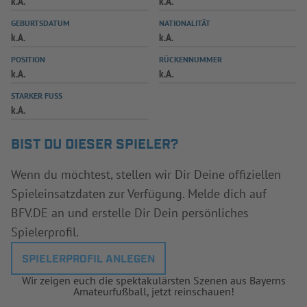
k.A.
k.A.
INFOTHEK
SPIELPLUS
GEBURTSDATUM
NATIONALITÄT
k.A.
k.A.
POSITION
RÜCKENNUMMER
k.A.
k.A.
STARKER FUSS
k.A.
BIST DU DIESER SPIELER?
Wenn du möchtest, stellen wir Dir Deine offiziellen
Spieleinsatzdaten zur Verfügung. Melde dich auf
BFV.DE an und erstelle Dir Dein persönliches
Spielerprofil.
SPIELERPROFIL ANLEGEN
Wir zeigen euch die spektakulärsten Szenen aus Bayerns
Amateurfußball, jetzt reinschauen!