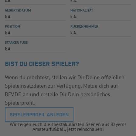
k.A.
k.A.
INFOTHEK
SPIELPLUS
GEBURTSDATUM
NATIONALITÄT
k.A.
k.A.
POSITION
RÜCKENNUMMER
k.A.
k.A.
STARKER FUSS
k.A.
BIST DU DIESER SPIELER?
Wenn du möchtest, stellen wir Dir Deine offiziellen
Spieleinsatzdaten zur Verfügung. Melde dich auf
BFV.DE an und erstelle Dir Dein persönliches
Spielerprofil.
SPIELERPROFIL ANLEGEN
Wir zeigen euch die spektakulärsten Szenen aus Bayerns
Amateurfußball, jetzt reinschauen!