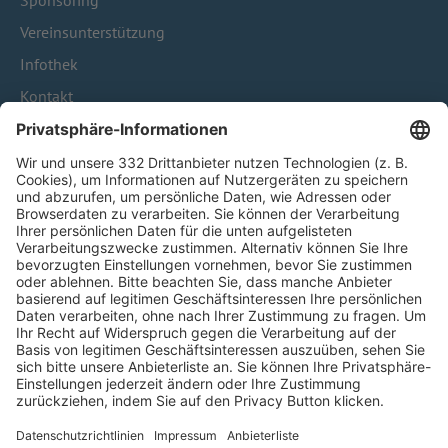
Sponsoring
Vereinsunterstützung
Infothek
Kontakt
HÄUFIG BESUCHTE SEITEN
Pässe und Vereinswechsel
Trainerausbildung
Schulungsangebot Vereinsmitarbeiter
BFV-Geschäftsstellen
Trainerbörse
Login SpielPlus
FOLGE DEM BFV