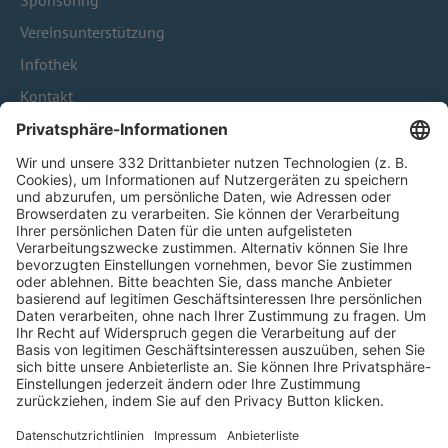
Sponsoring
Vereinsunterstützung
Infothek
Kontakt
HÄUFIG BESUCHTE SEITEN
Pässe und Vereinswechsel
Trainerausbildung
Schulungsangebot Vereinsmitarbeiter
BFV-Geschäftsstellen
Trainerbörse
Login SpielPlus
FOLGE DEM BFV