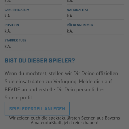
k.A.
k.A.
INFOTHEK
SPIELPLUS
GEBURTSDATUM
NATIONALITÄT
k.A.
k.A.
POSITION
RÜCKENNUMMER
k.A.
k.A.
STARKER FUSS
k.A.
BIST DU DIESER SPIELER?
Wenn du möchtest, stellen wir Dir Deine offiziellen
Spieleinsatzdaten zur Verfügung. Melde dich auf
BFV.DE an und erstelle Dir Dein persönliches
Spielerprofil.
SPIELERPROFIL ANLEGEN
Wir zeigen euch die spektakulärsten Szenen aus Bayerns
Amateurfußball, jetzt reinschauen!