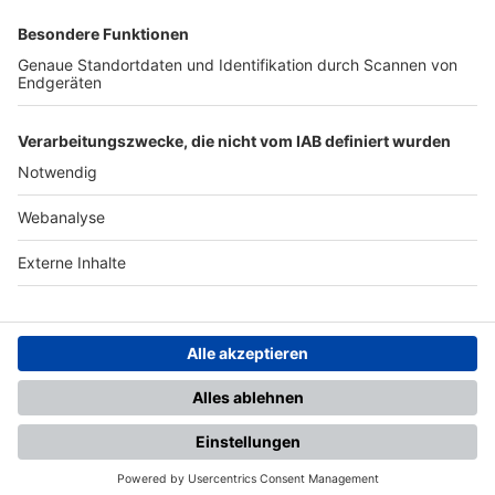
SFV
DFB
UEFA
FIFA
Nutzungsbedingungen
Datenschutz
Impressum