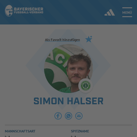
MENÜ
Jetzt einloggen
Als Favorit hinzufügen
ERGEBNISSE & WETTBEWERBE
NEUIGKEITEN
SPIELBETRIEB & VERBANDSLEBEN
SIMON HALSER
AUSBILDUNG & FÖRDERUNG
DER VERBAND
MANNSCHAFTSART
SPITZNAME