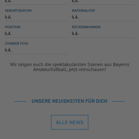
k.A.
k.A.
INFOTHEK
SPIELPLUS
GEBURTSDATUM
NATIONALITÄT
k.A.
k.A.
POSITION
RÜCKENNUMMER
k.A.
k.A.
STARKER FUSS
k.A.
Wir zeigen euch die spektakulärsten Szenen aus Bayerns
Amateurfußball, jetzt reinschauen!
UNSERE NEUIGKEITEN FÜR DICH
ALLE NEWS