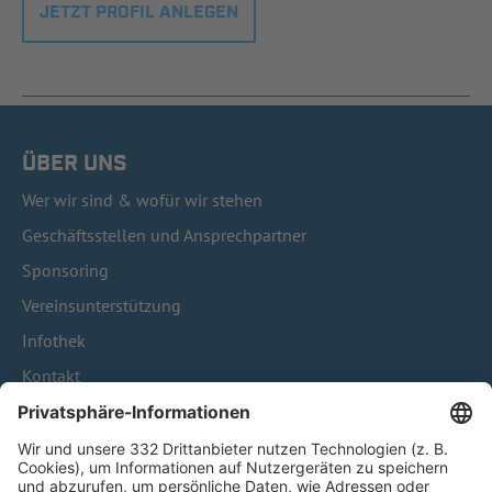
JETZT PROFIL ANLEGEN
ÜBER UNS
Wer wir sind & wofür wir stehen
Geschäftsstellen und Ansprechpartner
Sponsoring
Vereinsunterstützung
Infothek
Kontakt
HÄUFIG BESUCHTE SEITEN
Pässe und Vereinswechsel