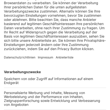
Trainerausbildung
Schulungsangebot Vereinsmitarbeiter
BFV-Geschäftsstellen
Trainerbörse
Login SpielPlus
FOLGE DEM BFV
TOP-VEREINE
TOP-PARTNER