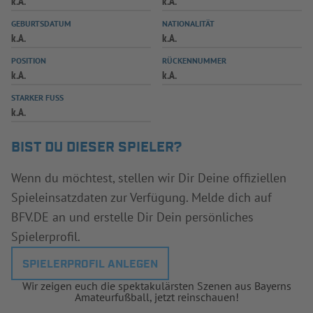
k.A.
k.A.
INFOTHEK
SPIELPLUS
GEBURTSDATUM
NATIONALITÄT
k.A.
k.A.
POSITION
RÜCKENNUMMER
k.A.
k.A.
STARKER FUSS
k.A.
BIST DU DIESER SPIELER?
Wenn du möchtest, stellen wir Dir Deine offiziellen
Spieleinsatzdaten zur Verfügung. Melde dich auf
BFV.DE an und erstelle Dir Dein persönliches
Spielerprofil.
SPIELERPROFIL ANLEGEN
Wir zeigen euch die spektakulärsten Szenen aus Bayerns
Amateurfußball, jetzt reinschauen!