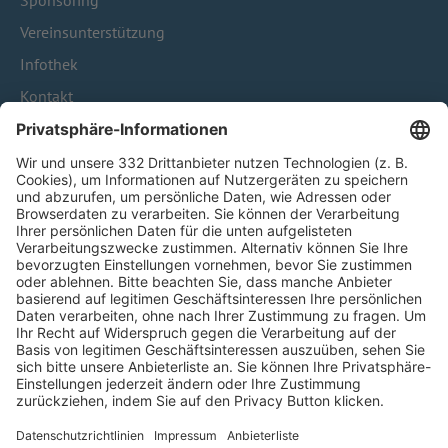
Sponsoring
Vereinsunterstützung
Infothek
Kontakt
HÄUFIG BESUCHTE SEITEN
Pässe und Vereinswechsel
Trainerausbildung
Schulungsangebot Vereinsmitarbeiter
BFV-Geschäftsstellen
Trainerbörse
Login SpielPlus
FOLGE DEM BFV