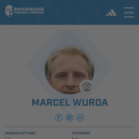
MENÜ
Jetzt einloggen
ERGEBNISSE & WETTBEWERBE
NEUIGKEITEN
SPIELBETRIEB & VERBANDSLEBEN
MARCEL WURDA
AUSBILDUNG & FÖRDERUNG
DER VERBAND
MANNSCHAFTSART
SPITZNAME