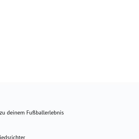
 zu deinem Fußballerlebnis
iedsrichter