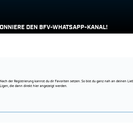
BONNIERE DEN BFV-WHATSAPP-KANAL!
Nach der Registrierung kannst du dir Favoriten setzen. So bist du ganz nah an deinen Li
Ligen, die dann direkt hier angezeigt werden.