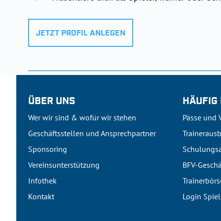
JETZT PROFIL ANLEGEN
ÜBER UNS
HÄUFIG
Wer wir sind & wofür wir stehen
Pässe und 
Geschäftsstellen und Ansprechpartner
Traineraus
Sponsoring
Schulungsa
Vereinsunterstützung
BFV-Geschä
Infothek
Trainerbörs
Kontakt
Login Spie