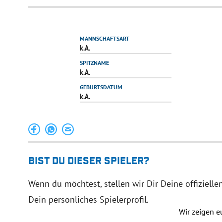
MANNSCHAFTSART
k.A.
SPITZNAME
k.A.
GEBURTSDATUM
k.A.
BIST DU DIESER SPIELER?
Wenn du möchtest, stellen wir Dir Deine offizielle
Dein persönliches Spielerprofil.
Wir zeigen e