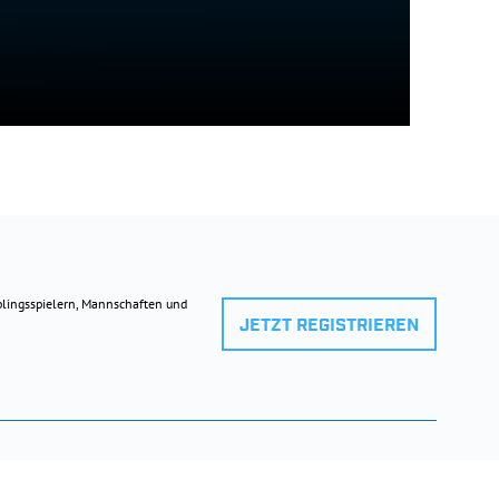
eblingsspielern, Mannschaften und
JETZT REGISTRIEREN