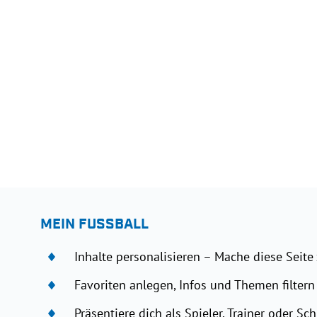
MEIN FUSSBALL
Inhalte personalisieren – Mache diese Seite
Favoriten anlegen, Infos und Themen filtern
Präsentiere dich als Spieler, Trainer oder Sch