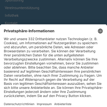
Sponsoring
Vereinsunterstützung
Infothek
Kontakt
HÄUFIG BESUCHTE SEITEN
Pässe und Vereinswechsel
Trainerausbildung
Schulungsangebot Vereinsmitarbeiter
BFV-Geschäftsstellen
Trainerbörse
Login SpielPlus
FOLGE DEM BFV