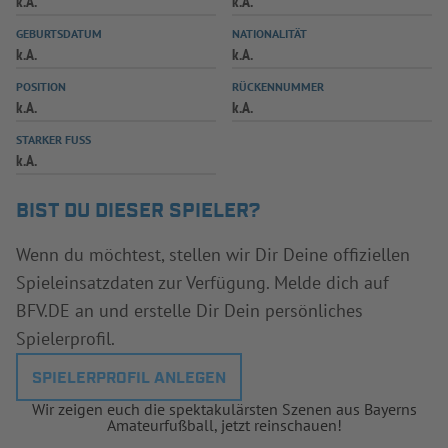
k.A.
k.A.
INFOTHEK
SPIELPLUS
GEBURTSDATUM
NATIONALITÄT
k.A.
k.A.
POSITION
RÜCKENNUMMER
k.A.
k.A.
STARKER FUSS
k.A.
BIST DU DIESER SPIELER?
Wenn du möchtest, stellen wir Dir Deine offiziellen
Spieleinsatzdaten zur Verfügung. Melde dich auf
BFV.DE an und erstelle Dir Dein persönliches
Spielerprofil.
SPIELERPROFIL ANLEGEN
Wir zeigen euch die spektakulärsten Szenen aus Bayerns
Amateurfußball, jetzt reinschauen!