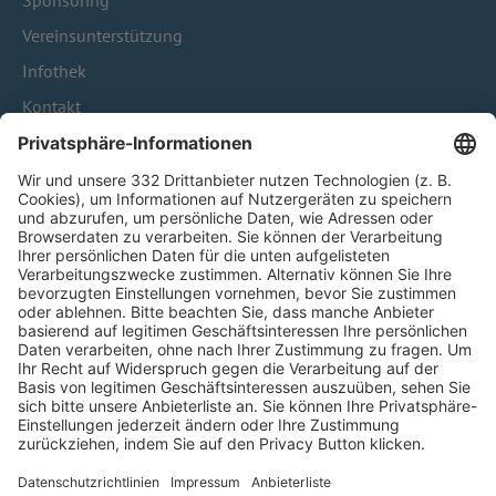
Sponsoring
Vereinsunterstützung
Infothek
Kontakt
HÄUFIG BESUCHTE SEITEN
Pässe und Vereinswechsel
Trainerausbildung
Schulungsangebot Vereinsmitarbeiter
BFV-Geschäftsstellen
Trainerbörse
Login SpielPlus
FOLGE DEM BFV