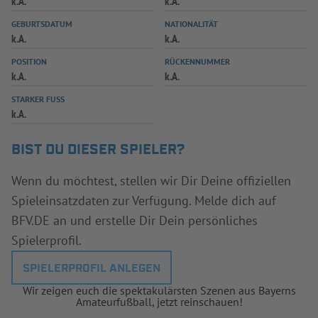
k.A.
k.A.
INFOTHEK
SPIELPLUS
GEBURTSDATUM
NATIONALITÄT
k.A.
k.A.
POSITION
RÜCKENNUMMER
k.A.
k.A.
STARKER FUSS
k.A.
BIST DU DIESER SPIELER?
Wenn du möchtest, stellen wir Dir Deine offiziellen
Spieleinsatzdaten zur Verfügung. Melde dich auf
BFV.DE an und erstelle Dir Dein persönliches
Spielerprofil.
SPIELERPROFIL ANLEGEN
Wir zeigen euch die spektakulärsten Szenen aus Bayerns
Amateurfußball, jetzt reinschauen!