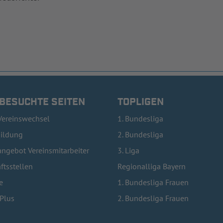
 BESUCHTE SEITEN
TOPLIGEN
Vereinswechsel
1. Bundesliga
bildung
2. Bundesliga
ngebot Vereinsmitarbeiter
3. Liga
ftsstellen
Regionalliga Bayern
e
1. Bundesliga Frauen
lPlus
2. Bundesliga Frauen