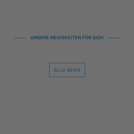
UNSERE NEUIGKEITEN FÜR DICH
ALLE NEWS