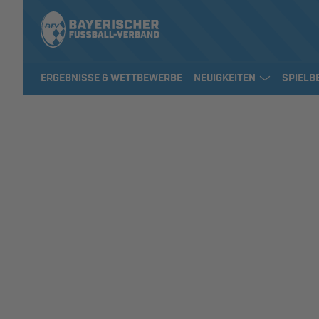
ERGEBNISSE & WETTBEWERBE
NEUIGKEITEN
SPIELB