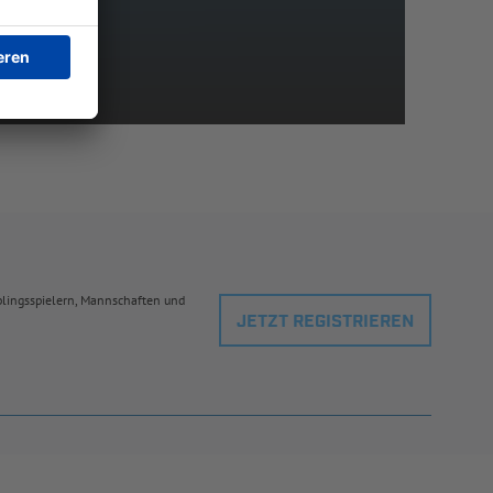
eblingsspielern, Mannschaften und
JETZT REGISTRIEREN