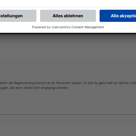
BONNIERE DEN BFV-WHATSAPP-KANAL!
Nach der Registrierung kannst du dir Favoriten setzen. So bist du ganz nah an deinen Li
Ligen, die dann direkt hier angezeigt werden.