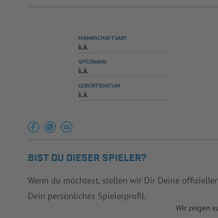
MANNSCHAFTSART
k.A.
SPITZNAME
k.A.
GEBURTSDATUM
k.A.
BIST DU DIESER SPIELER?
Wenn du möchtest, stellen wir Dir Deine offizielle
Dein persönliches Spielerprofil.
Wir zeigen e