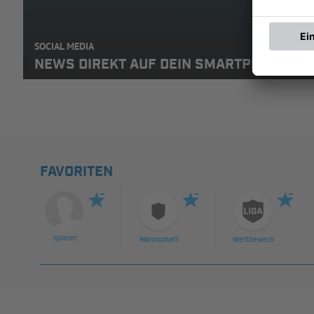
SOCIAL MEDIA
NEWS DIREKT AUF DEIN SMARTPHONE: A
FAVORITEN
Spieler
Mannschaft
Wettbewerb