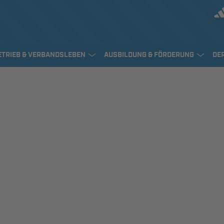
ETRIEB & VERBANDSLEBEN
AUSBILDUNG & FÖRDERUNG
DE