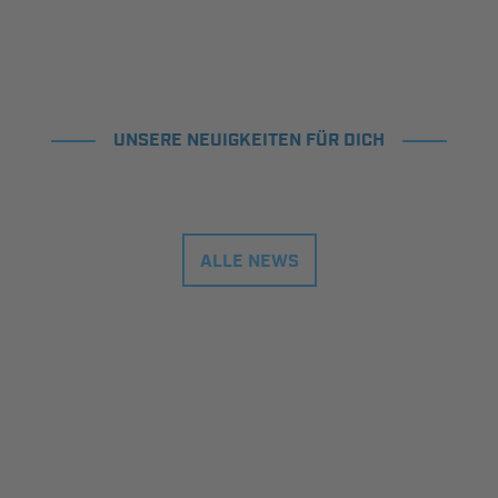
UNSERE NEUIGKEITEN FÜR DICH
ALLE NEWS