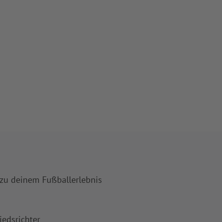
 zu deinem Fußballerlebnis
iedsrichter