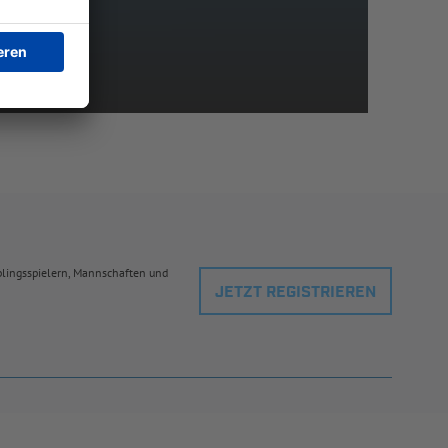
eblingsspielern, Mannschaften und
JETZT REGISTRIEREN